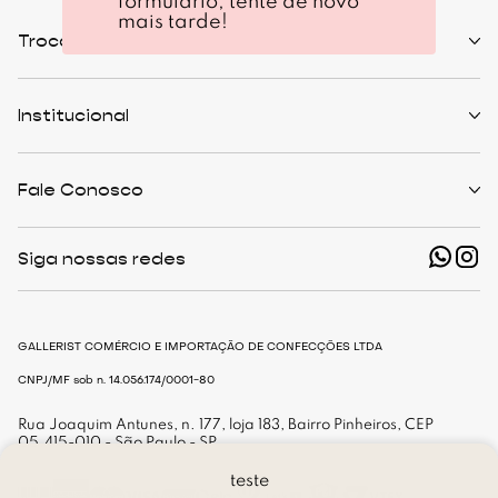
formulário, tente de novo
mais tarde!
Trocas e Devoluções
Políticas de Trocas
Prazo de Entrega
Institucional
Formas de Pagamento
Serviços de Entrega
Central de Atendimento
Quem Somos
Meus Pedidos
Personalist
Fale Conosco
Cashback
The Outlist
Política de Privacidade
Termos e Condições
(11) 94466-1500 - Whatsapp
Nossas Lojas
Siga nossas redes
shop@gallerist.com.br
Trabalhe Conosco
Mapa do Site
De Segunda à Sexta
Das 9h às 18h
GALLERIST COMÉRCIO E IMPORTAÇÃO DE CONFECÇÕES LTDA
CNPJ/MF sob n. 14.056.174/0001-80
Rua Joaquim Antunes, n. 177, loja 183, Bairro Pinheiros, CEP
05.415-010 - São Paulo - SP
teste