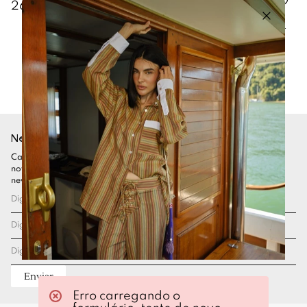
EDAMAMI
EDAMAMI
Macacão Kind Check Edamami -
XADREZ
Macacão Kind Belly Edamami -
VINHO
R$
343
,
00
R$
490
,
00
R$
468
,
00
Newsletter
Cadastre-se para ficar por dentro de todas as nossas
novidades. Garanta seu desconto assinando nossa
newsletter
Enviar
Erro carregando o