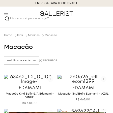
ENTREGA PARA TODO BRASIL
O que você procura hoje?
Kids
Meninas
Macacão
Macacão
Filtrar e ordernar
4
EDAMAMI
EDAMAMI
Macacão Kind Belly S/A Edamami -
Macacão Kind Belly Edamami - AZUL
VINHO
R$
468
,
00
R$
448
,
00
-
30%