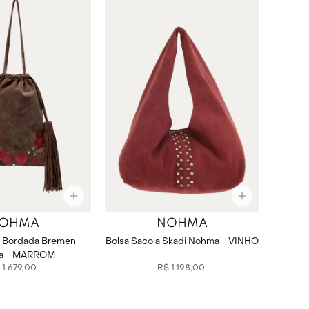
OHMA
NOHMA
o Bordada Bremen
Bolsa Sacola Skadi Nohma - VINHO
a - MARROM
1
.
679
,
00
R$
1
.
198
,
00