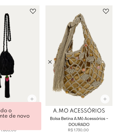
ndo o
ACESSÓRIOS
A.MO ACESSÓRIOS
ente de novo
 A.Mô Acessórios -
Bolsa Betina A.Mô Acessórios -
PRETO
DOURADO
1
.
865
,
00
R$
1
.
730
,
00