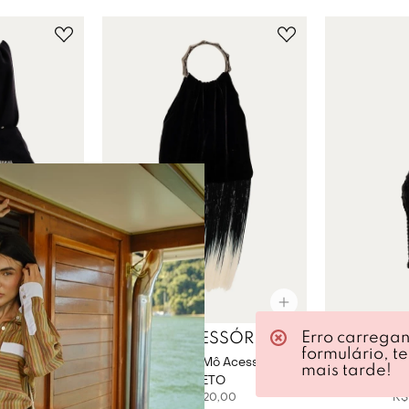
Erro carrega
SÓRIOS
A.MO ACESSÓRIOS
A.MO 
formulário, t
Acessórios -
Bolsa Ombra A.Mô Acessórios -
Bolsa Tulia
mais tarde!
O
PRETO
00
R$
1
.
820
,
00
R$