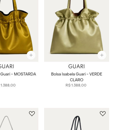
GUARI
GUARI
a Guari - MOSTARDA
Bolsa Isabela Guari - VERDE
CLARO
1
.
388
,
00
R$
1
.
388
,
00