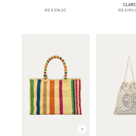
CLAR
R$
4
.
374
,
00
R$
3
.
190
,