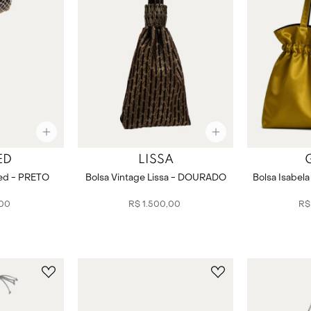
ED
LISSA
med - PRETO
Bolsa Vintage Lissa - DOURADO
Bolsa Isabel
00
R$
1
.
500
,
00
R$