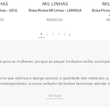
NHAS
MIL LINHAS
MIL
nhas - AZUL
Bolsa Riviera Mil Linhas - LARANJA
Bolsa Picni
00
R$
820
,
00
R
1
2
3
4
5
s para as mulheres, porque as peças traduzem estilo, acomp
ria que valoriza o design autoral, a qualidade dos materiais e, 
 contemporâneo, a nossa seleção de bolsas femininas atende
Ver mais
 que você encontra no Gallerist?