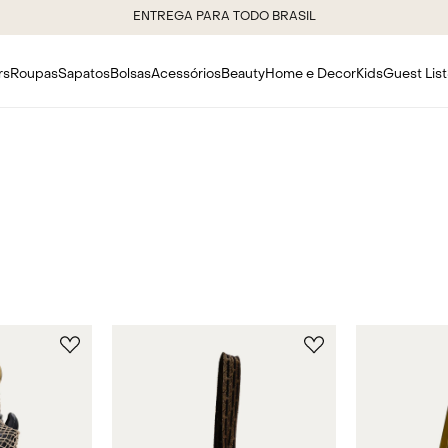
5% DE DESCONTO NO PIX
rs
Roupas
Sapatos
Bolsas
Acessórios
Beauty
Home e Decor
Kids
Guest List