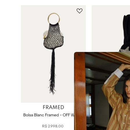
FRAMED
A.MO ACES
Bolsa Blanc Framed - OFF WHITE
Bolsa Venere A.Mô 
PRET
R$
2
.
998
,
00
R$
1
.
618
,