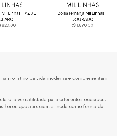
 LINHAS
MIL LINHAS
c Mil Linhas - AZUL
Bolsa Iemanjá Mil Linhas -
CLARO
DOURADO
$
820
,
00
R$
1
.
890
,
00
anham o ritmo da vida moderna e complementam
claro, a versatilidade para diferentes ocasiões.
 mulheres que apreciam a moda como forma de