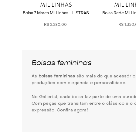
MIL LINHAS
MIL LI
Bolsa 7 Mares Mil Linhas - LISTRAS
Bolsa Rede Mil Li
R$
2
.
280
,
00
R$
1
.
350
,
Bolsas femininas
As
bolsas femininas
são mais do que acessório
produções com elegância e personalidade.
No Gallerist, cada bolsa faz parte de uma curado
Com peças que transitam entre o clássico e o
expressão. Confira agora!
Quais são os tipos de bolsas