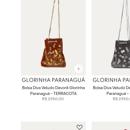
GLORINHA PARANAGUÁ
GLORINHA P
Bolsa Diva Veludo Devorê Glorinha
Bolsa Diva Veludo D
Paranaguá - TERRACOTA
Paranaguá -
R$
2
.
950
,
00
R$
2
.
950
,