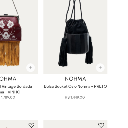
OHMA
NOHMA
id Vintage Bordada
Bolsa Bucket Oslo Nohma - PRETO
ma - VINHO
$
1
.
789
,
00
R$
1
.
449
,
00