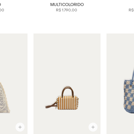
O
MULTICOLORIDO
00
R$
1
.
790
,
00
R$