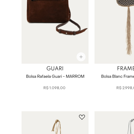
GUARI
FRAM
Bolsa Rafaela Guari - MARROM
Bolsa Blanc Fra
R$
1
.
098
,
00
R$
2
.
998
,