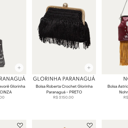
ARANAGUÁ
GLORINHA PARANAGUÁ
N
evorê Glorinha
Bolsa Roberta Crochet Glorinha
Bolsa Astr
 CINZA
Paranaguá - PRETO
Noh
00
R$
3
.
150
,
00
R