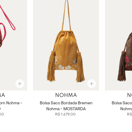
MA
NOHMA
N
jorn Nohma -
Bolsa Saco Bordada Bremen
Bolsa Sac
O
Nohma - MOSTARDA
Nohm
00
R$
1
.
679
,
00
R$