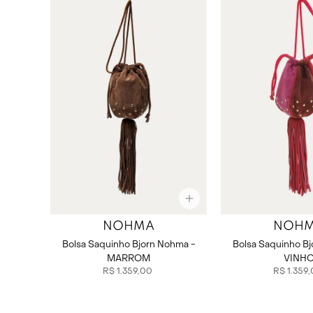
NOHMA
NOH
Bolsa Saquinho Bjorn Nohma -
Bolsa Saquinho B
MARROM
VINH
R$
1
.
359
,
00
R$
1
.
359
,