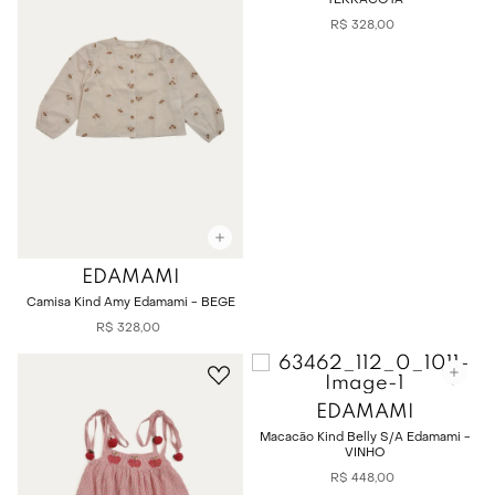
TERRACOTA
R$
328
,
00
EDAMAMI
Camisa Kind Amy Edamami - BEGE
R$
328
,
00
EDAMAMI
Macacão Kind Belly S/A Edamami -
VINHO
R$
448
,
00