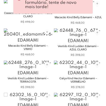
formulário, tente de novo
mais tarde!
EDAMAMI
EDAMAMI
Casaco Kind Ambler Edamami - AZUL
CLARO
Macacão Kind Belly Edamami - AZUL
R$
498
,
00
R$
468
,
00
EDAMAMI
EDAMAMI
Macacão Kind Belly Edamami -
Vestido Kind Ludden Edamami -
VINHO
AZUL CLARO
R$
468
,
00
R$
398
,
00
EDAMAMI
EDAMAMI
Vestido Kind Ludden Edamami -
Calça Kind Hector Edamami -
TERRACOTA
VERMELHO
R$
398
,
00
R$
278
,
00
EDAMAMI
EDAMAMI