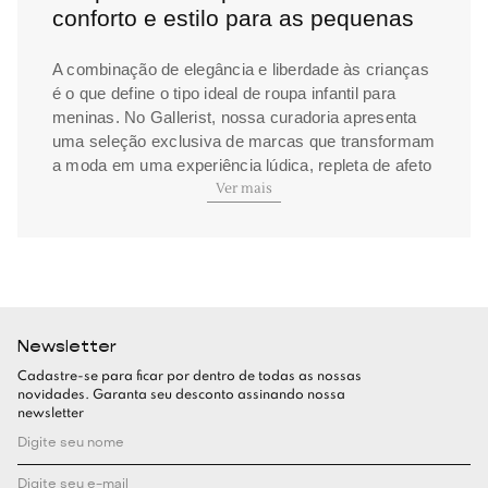
conforto e estilo para as pequenas
A combinação de elegância e liberdade às crianças
é o que define o tipo ideal de roupa infantil para
meninas. No Gallerist, nossa curadoria apresenta
uma seleção exclusiva de marcas que transformam
a moda em uma experiência lúdica, repleta de afeto
Ver mais
e design sofisticado.
Seja para brincar no parque ou estar presente em
eventos formais, as roupas de menina devem
acompanhar cada fase do crescimento. Pensando
nisso, reunimos peças em tecidos de qualidade e
acabamentos cuidadosos, para garantir que as
Newsletter
crianças explorem o mundo com muita
Cadastre-se para ficar por dentro de todas as nossas
personalidade e sem nenhuma restrição aos seus
novidades. Garanta seu desconto assinando nossa
movimentos.
newsletter
Roupas infantis para menina
disponíveis no Gallerist