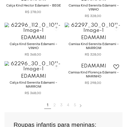
Calça Kind Hector Edamami - BEGE
Camisa Kind Serenita Edamami -
VINHO
R$
278
,
00
R$
328
,
00
EDAMAMI
EDAMAMI
Calça Kind Serenita Edamami -
Camisa Kind Serenita Edamami -
VINHO
MARROM
R$
368
,
00
R$
328
,
00
EDAMAMI
Camisa Kind Florença Edamami -
EDAMAMI
MARINHO
Calça Kind Serenita Edamami -
R$
298
,
00
MARROM
R$
368
,
00
1
2
3
4
5
Roupas infantis para meninas: