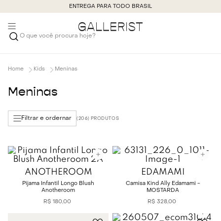
ENTREGA PARA TODO BRASIL
O que você procura hoje?
Kids
Meninas
Meninas
Filtrar e ordernar
206
ANOTHEROOM
EDAMAMI
Pijama Infantil Longo Blush
Camisa Kind Ally Edamami -
Anotheroom
MOSTARDA
R$
180
,
00
R$
328
,
00