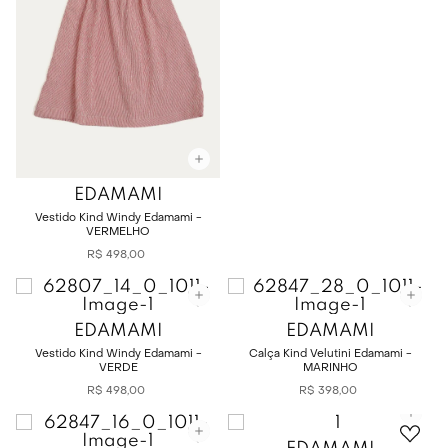
EDAMAMI
Vestido Kind Windy Edamami -
VERMELHO
R$
498
,
00
EDAMAMI
EDAMAMI
Vestido Kind Windy Edamami -
Calça Kind Velutini Edamami -
VERDE
MARINHO
R$
498
,
00
R$
398
,
00