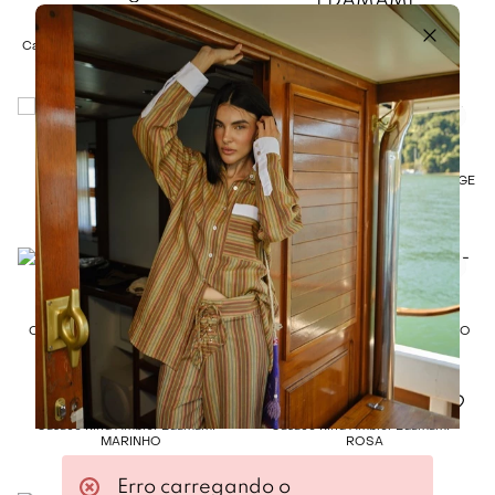
EDAMAMI
EDAMAMI
Vestido Kind Mavie Edamami -
VERDE
Calça Kind Velutini Edamami - BEGE
R$
498
,
00
R$
398
,
00
EDAMAMI
EDAMAMI
Camisa Kind Mahot Edamami -
Camisa Kind Mahot Edamami - BEGE
MARINHO
R$
328
,
00
R$
328
,
00
EDAMAMI
EDAMAMI
Calça Kind Anne Edamami - BEGE
Calça Kind Anne Edamami - VINHO
R$
278
,
00
R$
278
,
00
EDAMAMI
EDAMAMI
Casaco Kind Ambler Edamami -
Casaco Kind Ambler Edamami -
MARINHO
ROSA
R$
498
,
00
R$
498
,
00
Erro carregando o