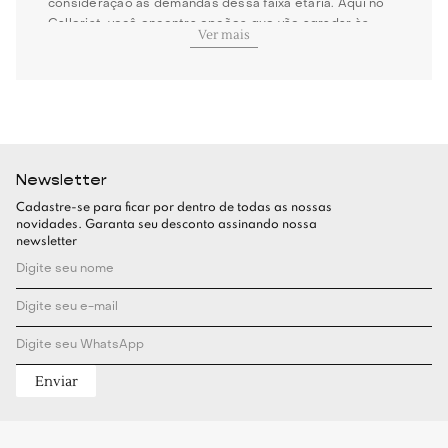
consideração as demandas dessa faixa etária. Aqui no
Gallerist, você encontra opções que vão agradar às
Ver mais
mães, pais e responsáveis, mas também os pequenos.
Como comprar roupa infantil?
Seja para mães e pais de primeira viagem, ou na hora de
dar um presente para uma criança próxima, existem
Newsletter
alguns critérios básicos que você pode seguir na hora
de comprar roupa infantil.
Cadastre-se para ficar por dentro de todas as nossas
novidades. Garanta seu desconto assinando nossa
Tamanho
newsletter
O crescimento acelerado das crianças é um dos
principais fatores a considerar ao comprar roupas
infantis. Para garantir um uso prolongado, o ideal é
escolher peças com um pouco mais de folga,
priorizando o conforto e a mobilidade.
Enviar
Por isso, modelagens inteligentes e que possuam
ajustes sutis, como elásticos, amarrações ou barras
dobráveis, são boas alternativas para acompanhar as