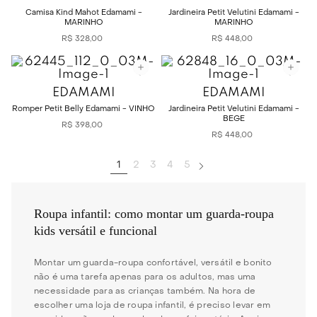
Camisa Kind Mahot Edamami -
Jardineira Petit Velutini Edamami -
MARINHO
MARINHO
R$
328
,
00
R$
448
,
00
EDAMAMI
EDAMAMI
Romper Petit Belly Edamami - VINHO
Jardineira Petit Velutini Edamami -
BEGE
R$
398
,
00
R$
448
,
00
1
2
3
4
5
Roupa infantil: como montar um guarda-roupa
kids versátil e funcional
Montar um guarda-roupa confortável, versátil e bonito
não é uma tarefa apenas para os adultos, mas uma
necessidade para as crianças também. Na hora de
escolher uma loja de roupa infantil, é preciso levar em