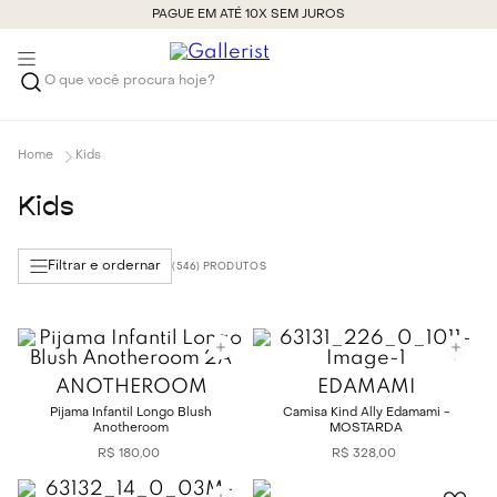
PAGUE EM ATÉ 10X SEM JUROS
O que você procura hoje?
Kids
Kids
Filtrar e ordernar
546
ANOTHEROOM
EDAMAMI
Pijama Infantil Longo Blush
Camisa Kind Ally Edamami -
Anotheroom
MOSTARDA
R$
180
,
00
R$
328
,
00