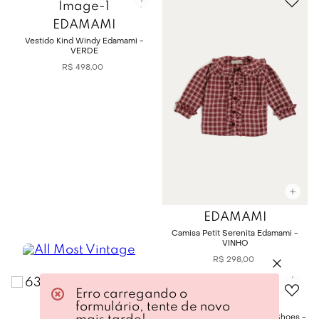
EDAMAMI
Vestido Kind Windy Edamami -
VERDE
R$
498
,
00
EDAMAMI
Camisa Petit Serenita Edamami -
VINHO
R$
298
,
00
Erro carregando o
EDAMAMI
formulário, tente de novo
EDAMAMI
Sapatilha Isa Edamami + Luft Shoes -