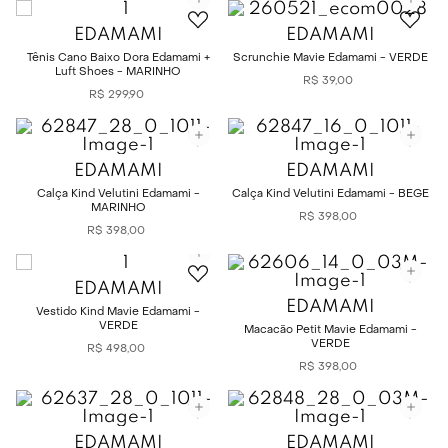
EDAMAMI
EDAMAMI
Tênis Cano Baixo Dora Edamami +
Scrunchie Mavie Edamami - VERDE
Luft Shoes - MARINHO
R$
39
,
00
R$
299
,
90
EDAMAMI
EDAMAMI
Calça Kind Velutini Edamami -
Calça Kind Velutini Edamami - BEGE
MARINHO
R$
398
,
00
R$
398
,
00
EDAMAMI
EDAMAMI
Vestido Kind Mavie Edamami -
VERDE
Macacão Petit Mavie Edamami -
VERDE
R$
498
,
00
R$
398
,
00
EDAMAMI
EDAMAMI