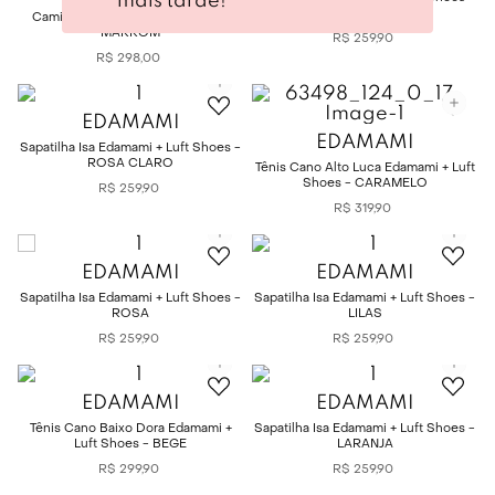
mais tarde!
VINHO
Camisa Petit Serenita Edamami -
MARROM
R$
259
,
90
R$
298
,
00
EDAMAMI
EDAMAMI
Sapatilha Isa Edamami + Luft Shoes -
ROSA CLARO
Tênis Cano Alto Luca Edamami + Luft
Shoes - CARAMELO
R$
259
,
90
R$
319
,
90
EDAMAMI
EDAMAMI
Sapatilha Isa Edamami + Luft Shoes -
Sapatilha Isa Edamami + Luft Shoes -
ROSA
LILAS
R$
259
,
90
R$
259
,
90
EDAMAMI
EDAMAMI
Tênis Cano Baixo Dora Edamami +
Sapatilha Isa Edamami + Luft Shoes -
Luft Shoes - BEGE
LARANJA
R$
299
,
90
R$
259
,
90