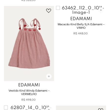
R$
328
,
00
EDAMAMI
Macacão Kind Belly S/A Edamami -
VINHO
R$
448
,
00
EDAMAMI
Vestido Kind Windy Edamami -
VERMELHO
R$
498
,
00