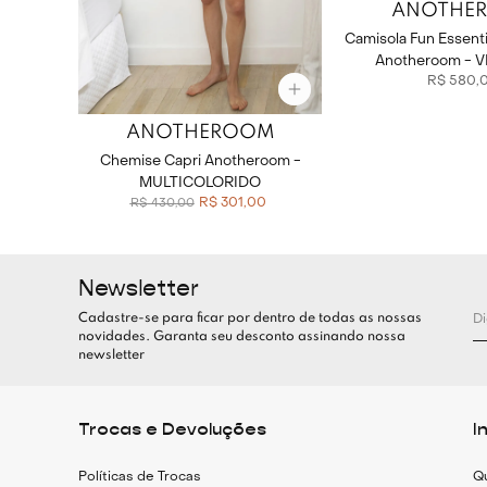
ANOTHE
Camisola Fun Essentia
Anotheroom - 
R$
580
,
ANOTHEROOM
Chemise Capri Anotheroom -
MULTICOLORIDO
R$
301
,
00
R$
430
,
00
Newsletter
Cadastre-se para ficar por dentro de todas as nossas
novidades. Garanta seu desconto assinando nossa
newsletter
Trocas e Devoluções
I
Políticas de Trocas
Q