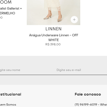
ROOM
list Gallerist +
VERMELHO
00
LINNEN
Anágua Underware Linnen - OFF
WHITE
R$
398
,
00
nstitucional
Fale conosco
uem Somos
(11) 96199-6019 - Wh