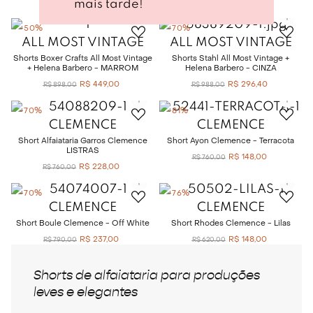
mais tarde!
R$
449
,
00
R$
898
,
00
-
50%
-
70%
ALL MOST VINTAGE
ALL MOST VINTAGE
Shorts Boxer Crafts All Most Vintage
Shorts Stahl All Most Vintage +
+ Helena Barbero - MARROM
Helena Barbero - CINZA
R$
449
,
00
R$
296
,
40
R$
898
,
00
R$
988
,
00
-
70%
-
81%
CLEMENCE
CLEMENCE
Short Alfaiataria Garros Clemence
Short Ayon Clemence - Terracota
LISTRAS
R$
148
,
00
R$
760
,
00
R$
228
,
00
R$
760
,
00
-
70%
-
76%
CLEMENCE
CLEMENCE
Short Boule Clemence - Off White
Short Rhodes Clemence - Lilas
R$
237
,
00
R$
148
,
00
R$
790
,
00
R$
620
,
00
Shorts de alfaiataria para produções
leves e elegantes