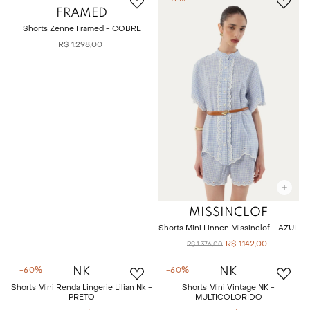
FRAMED
Shorts Zenne Framed - COBRE
R$
1
.
298
,
00
MISSINCLOF
Shorts Mini Linnen Missinclof - AZUL
R$
1
.
142
,
00
R$
1
.
376
,
00
NK
NK
-
60%
-
60%
Shorts Mini Renda Lingerie Lilian Nk -
Shorts Mini Vintage NK -
PRETO
MULTICOLORIDO