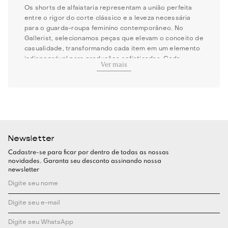
Os shorts de alfaiataria representam a união perfeita
entre o rigor do corte clássico e a leveza necessária
para o guarda-roupa feminino contemporâneo. No
Gallerist, selecionamos peças que elevam o conceito de
casualidade, transformando cada item em um elemento
indispensável para produções sofisticadas. Cada
Ver mais
modelo é pensado para mulheres que não abrem mão
da elegância em sua rotina dinâmica. A escolha de um
corte impecável reflete uma identidade segura,
conectando o conforto das modelagens modernas à
tradição da alfaiataria bem executada em nossa
curadoria exclusiva!
Newsletter
Como escolher o shorts de alfaiataria
Cadastre-se para ficar por dentro de todas as nossas
ideal?
novidades. Garanta seu desconto assinando nossa
newsletter
Ao buscar pelo shorts de alfaiataria perfeito, priorize o
equilíbrio entre o ajuste no corpo e a liberdade de
movimentos. Além disso, observe os detalhes que
valorizam a silhueta, como pregas estrategicamente
posicionadas e a altura do cós, que definem a proposta