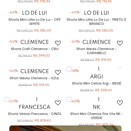
R$
1
.
116
,
36
R$
716
,
36
R$
2
.
790
,
90
R$
1
.
790
,
90
LO DE LUI
LO DE LUI
-
65%
-
65%
Shorts Mini Lillie Lo De Lui - OFF
Shorts Mini Lillie Lo De Lui - PRETO E
WHITE
BRANCO
R$
382
,
00
R$
382
,
00
R$
1
.
090
,
00
R$
1
.
090
,
00
CLEMENCE
CLEMENCE
-
50%
-
50%
Shorts Craft Clemence - CRU
Short Waves Clemence -
CARAMELO
R$
399
,
00
R$
798
,
00
R$
414
,
00
R$
828
,
00
CLEMENCE
-
50%
-
18%
ARGI
Short Waves Clemence - AZUL
Shorts Mini Celine Argi - BEGE
R$
414
,
00
R$
828
,
00
R$
328
,
00
R$
398
,
00
-
20%
-
60%
FRANCESCA
NK
Shorts Veston Francesca - CINZA
Short Mini Chamois Fire Vita NK -
VERDE
R$
878
,
40
R$
1
.
098
,
00
R$
1
.
876
,
36
R$
4
.
690
,
90