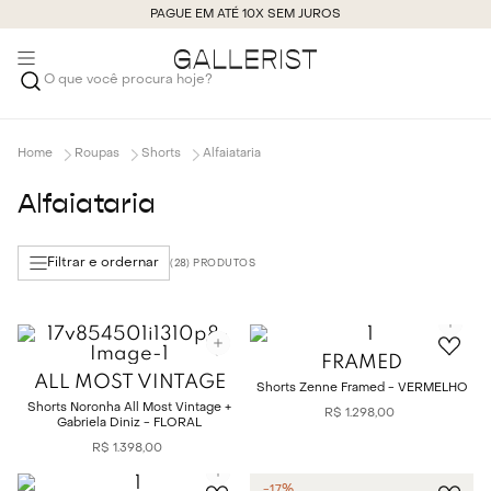
PAGUE EM ATÉ 10X SEM JUROS
O que você procura hoje?
Roupas
Shorts
Alfaiataria
Alfaiataria
Filtrar e ordernar
28
FRAMED
ALL MOST VINTAGE
Shorts Zenne Framed - VERMELHO
Shorts Noronha All Most Vintage +
R$
1
.
298
,
00
Gabriela Diniz - FLORAL
R$
1
.
398
,
00
-
17%