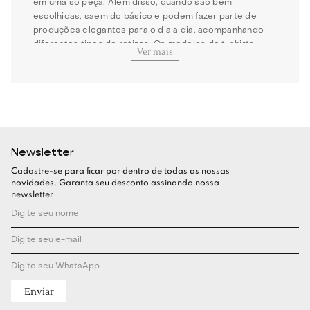
em uma só peça. Além disso, quando são bem
escolhidas, saem do básico e podem fazer parte de
produções elegantes para o dia a dia, acompanhando
diferentes tipos de rotinas. Os modelos de t-shirts
Ver mais
femininas disponíveis no Gallerist possuem modelagens
bem construídas, tecidos de qualidade e acabamentos
cuidadosos que dão um toque de sofisticação. Confira a
nossa curadoria especial de t-shirts e encontre
modelos versáteis e cheios de personalidade!
Como usar t-shirt feminina no dia a dia?
Newsletter
Cadastre-se para ficar por dentro de todas as nossas
Para quem procura praticidade, conforto e estilo, usar t-
novidades. Garanta seu desconto assinando nossa
shirt no dia a dia é uma excelente alternativa, já que ela
newsletter
se adequa bem em looks casuais, modernos e
elegantes. No entanto, o resultado final depende da
modelagem, do tecido e das combinações escolhidas.
Uma forma prática de incluir o uso de t-shirt no seu dia a
dia é combinando com
calça jeans
. Já para looks mais
casuais e modernos, vale combinar com
shorts ou
bermudas
. E com
saias
, elas podem contribuir para
Enviar
combinações leves e modernas. No entanto, se a