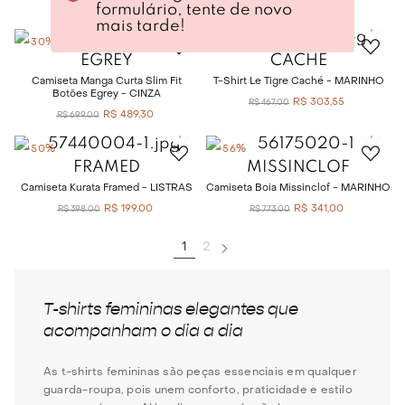
formulário, tente de novo
R$
164
,
00
R$
164
,
00
R$
328
,
00
R$
328
,
00
mais tarde!
-
30%
-
35%
EGREY
CACHÉ
Camiseta Manga Curta Slim Fit
T-Shirt Le Tigre Caché - MARINHO
Botões Egrey - CINZA
R$
303
,
55
R$
467
,
00
R$
489
,
30
R$
699
,
00
-
50%
-
56%
FRAMED
MISSINCLOF
Camiseta Kurata Framed - LISTRAS
Camiseta Boia Missinclof - MARINHO
R$
199
,
00
R$
341
,
00
R$
398
,
00
R$
773
,
00
1
2
T-shirts femininas elegantes que
acompanham o dia a dia
As t-shirts femininas são peças essenciais em qualquer
guarda-roupa, pois unem conforto, praticidade e estilo