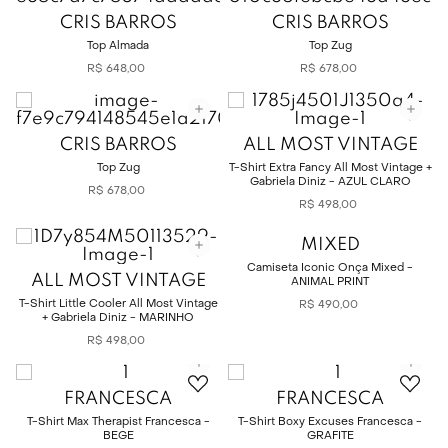
CRIS BARROS
CRIS BARROS
Top Almada
Top Zug
R$
648
,
00
R$
678
,
00
CRIS BARROS
ALL MOST VINTAGE
Top Zug
T-Shirt Extra Fancy All Most Vintage +
Gabriela Diniz - AZUL CLARO
R$
678
,
00
R$
498
,
00
MIXED
Camiseta Iconic Onça Mixed -
ALL MOST VINTAGE
ANIMAL PRINT
T-Shirt Little Cooler All Most Vintage
R$
490
,
00
+ Gabriela Diniz - MARINHO
R$
498
,
00
FRANCESCA
FRANCESCA
T-Shirt Max Therapist Francesca -
T-Shirt Boxy Excuses Francesca -
BEGE
GRAFITE