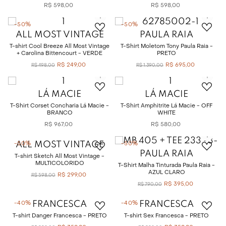
R$
598
,
00
R$
598
,
00
-
50%
-
50%
ALL MOST VINTAGE
PAULA RAIA
T-shirt Cool Breeze All Most Vintage
T-Shirt Moletom Tony Paula Raia -
+ Carolina Bittencourt - VERDE
PRETO
R$
249
,
00
R$
695
,
00
R$
498
,
00
R$
1
.
390
,
00
LÁ MACIE
LÁ MACIE
T-Shirt Corset Concharia Lá Macie -
T-Shirt Amphitrite Lá Macie - OFF
BRANCO
WHITE
R$
967
,
00
R$
580
,
00
ALL MOST VINTAGE
-
50%
-
50%
PAULA RAIA
T-shirt Sketch All Most Vintage -
MULTICOLORIDO
T-Shirt Malha Tinturada Paula Raia -
AZUL CLARO
R$
299
,
00
R$
598
,
00
R$
395
,
00
R$
790
,
00
FRANCESCA
FRANCESCA
-
40%
-
40%
T-shirt Danger Francesca - PRETO
T-shirt Sex Francesca - PRETO