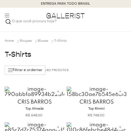
ENTREGA PARA TODO BRASIL
O que você procura hoje?
Roupas
Blusas
T-Shirts
T-Shirts
Filtrar e ordernar
40
CRIS BARROS
CRIS BARROS
Top Almada
Top Rimini
R$
648
,
00
R$
748
,
00