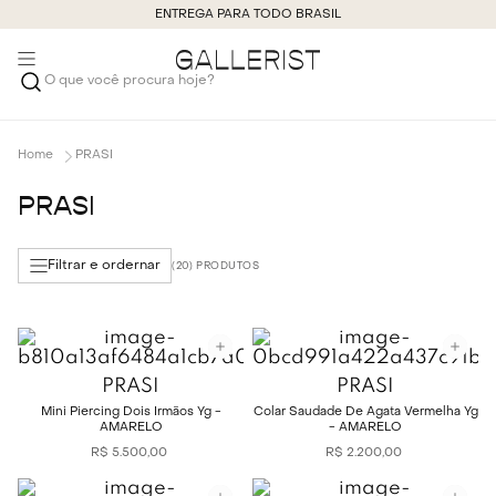
ENTREGA PARA TODO BRASIL
O que você procura hoje?
PRASI
PRASI
Filtrar e ordernar
20
PRASI
PRASI
Mini Piercing Dois Irmãos Yg -
Colar Saudade De Agata Vermelha Yg
AMARELO
- AMARELO
R$
5
.
500
,
00
R$
2
.
200
,
00