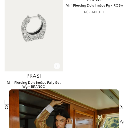
Mini Piercing Dois Irmãos Pg - ROSA
R$
5
.
500
,
00
PRASI
Mini Piercing Dois Irmãos Fully Set
Wg - BRANCO
R$
26
.
000
,
00
PRASI
PRASI
Argolinha Plain Wg - BRANCO
Mini Piercing Dois Irmãos Fully Set Yg
- AMARELO