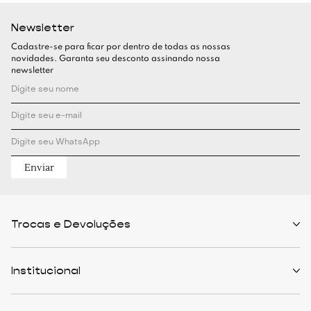
Newsletter
Cadastre-se para ficar por dentro de todas as nossas
novidades. Garanta seu desconto assinando nossa
newsletter
Enviar
Trocas e Devoluções
Políticas de Trocas
Prazo de Entrega
Institucional
Formas de Pagamento
Serviços de Entrega
Central de Atendimento
Quem Somos
Meus Pedidos
Personalist