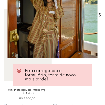
R$
2
.
500
,
00
R$
26
.
000
,
00
PRASI
Brinco Corcovado Pérola Ywg -
MULTICOLORIDO
R$
11
.
300
,
00
Erro carregando o
formulário, tente de novo
mais tarde!
PRASI
Mini Piercing Dois Irmãos Wg -
BRANCO
R$
5
.
500
,
00