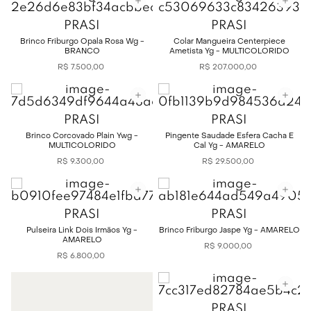
PRASI
PRASI
Brinco Friburgo Opala Rosa Wg -
Colar Mangueira Centerpiece
BRANCO
Ametista Yg - MULTICOLORIDO
R$
7
.
500
,
00
R$
207
.
000
,
00
PRASI
PRASI
Brinco Corcovado Plain Ywg -
Pingente Saudade Esfera Cacha E
MULTICOLORIDO
Cal Yg - AMARELO
R$
9
.
300
,
00
R$
29
.
500
,
00
PRASI
PRASI
Pulseira Link Dois Irmãos Yg -
Brinco Friburgo Jaspe Yg - AMARELO
AMARELO
R$
9
.
000
,
00
R$
6
.
800
,
00
PRASI