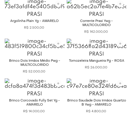
PRASI
PRASI
Argolinha Plain Yg - AMARELO
Corrente Prasi Ywg -
MULTICOLORIDO
R$
2
.
500
,
00
R$
142
.
000
,
00
PRASI
PRASI
Brinco Dois Irmãos Médio Pwg -
Tornozeleira Mangueira Pg - ROSA
MULTICOLORIDO
R$
26
.
000
,
00
R$
52
.
000
,
00
PRASI
PRASI
Brinco Corcovado Fully Set Yg -
Brinco Saudade Dois Irmãos Quartzo
AMARELO
B Ywg - AMARELO
R$
14
.
000
,
00
R$
4
.
800
,
00