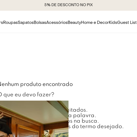
5% DE DESCONTO NO PIX
rs
Roupas
Sapatos
Bolsas
Acessórios
Beauty
Home e Decor
Kids
Guest List
Nenhum produto encontrado
O que eu devo fazer?
Verifique os termos digitados.
Tente utilizar uma única palavra.
Utilize termos genéricos na busca.
Tente utilizar sinônimos do termo desejado.