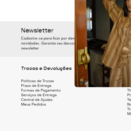
Newsletter
Cadastre-se para ficar por dentro de todas as nossas
novidades. Garanta seu desconto assinando nossa
newsletter
Trocas e Devoluções
I
Políticas de Trocas
Q
Prazo de Entrega
Pe
Formas de Pagamento
Th
Serviços de Entrega
Po
Central de Ajudas
T
Meus Pedidos
N
T
M