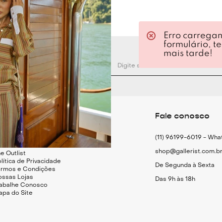
Erro carrega
formulário, t
mais tarde!
nstitucional
Fale conosco
uem Somos
(11) 96199-6019 - Wh
rsonalist
shop@gallerist.com.b
e Outlist
lítica de Privacidade
De Segunda à Sexta
ermos e Condições
ossas Lojas
Das 9h às 18h
rabalhe Conosco
apa do Site