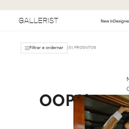
New in
Designe
Filtrar e ordernar
0
OOPS!