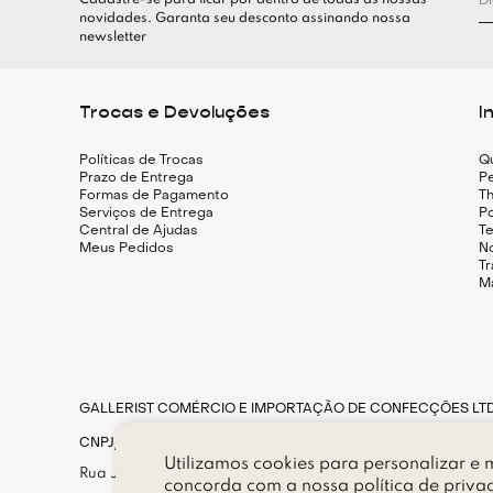
Cadastre-se para ficar por dentro de todas as nossas
novidades. Garanta seu desconto assinando nossa
newsletter
Trocas e Devoluções
I
Políticas de Trocas
Q
Prazo de Entrega
Pe
Formas de Pagamento
Th
Serviços de Entrega
Po
Central de Ajudas
T
Meus Pedidos
N
T
M
GALLERIST COMÉRCIO E IMPORTAÇÃO DE CONFECÇÕES LT
CNPJ/MF sob n. 14.056.174/0001-80
Utilizamos cookies para personalizar e m
Rua Joaquim Antunes, n. 177, loja 183, Bairro Pinheiros, CE
concorda com a nossa
política de priva