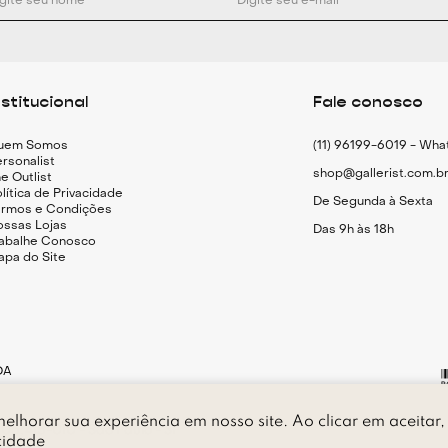
nstitucional
Fale conosco
uem Somos
(11) 96199-6019 - Wh
rsonalist
shop@gallerist.com.b
e Outlist
lítica de Privacidade
De Segunda à Sexta
ermos e Condições
ossas Lojas
Das 9h às 18h
rabalhe Conosco
apa do Site
DA
elhorar sua experiência em nosso site. Ao clicar em aceitar,
P 05.415-010 - São Paulo - SP
cidade