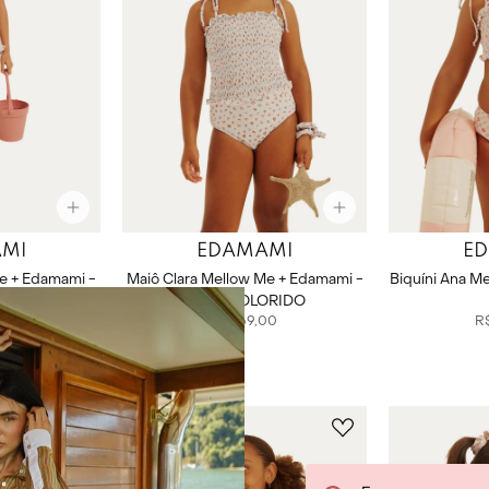
MI
EDAMAMI
E
Me + Edamami -
Maiô Clara Mellow Me + Edamami -
Biquíni Ana M
ORIDO
MULTICOLORIDO
0
R$
369
,
00
R