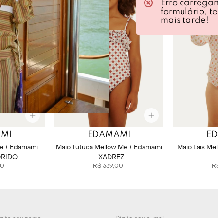
Erro carrega
formulário, t
mais tarde!
MI
EDAMAMI
E
Me + Edamami -
Maiô Tutuca Mellow Me + Edamami
Maiô Lais Me
ORIDO
- XADREZ
0
R$
339
,
00
R