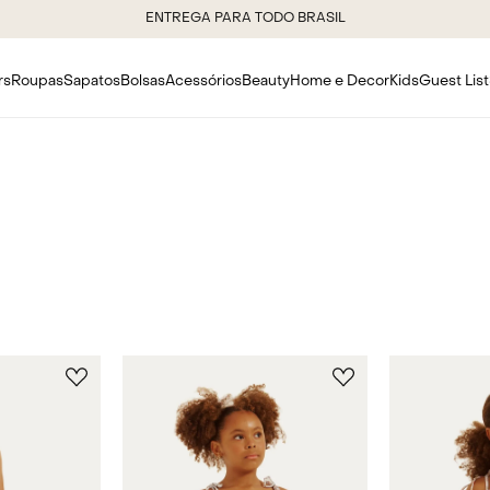
rs
Roupas
Sapatos
Bolsas
Acessórios
Beauty
Home e Decor
Kids
Guest List