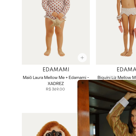
EDAMAMI
EDAMA
Maiô Laura Mellow Me + Edamami -
Biquíni Liz Mellow 
XADREZ
MULTICOL
R$
369
,
00
R$
339
,
0