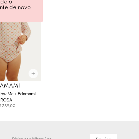
ndo o
ente de novo
DAMAMI
llow Me + Edamami -
ROSA
$
389
,
00