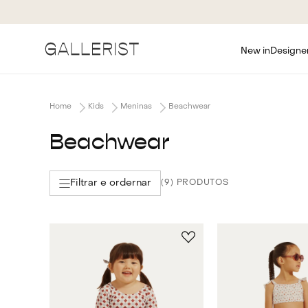
A TODO BRASIL
New in
Designe
Kids
Meninas
Beachwear
Beachwear
Filtrar e ordernar
9