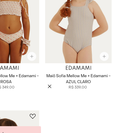
DAMAMI
EDAMAMI
ellow Me + Edamami -
Maiô Sofia Mellow Me + Edamami -
ROSA
AZUL CLARO
$
349
,
00
R$
339
,
00