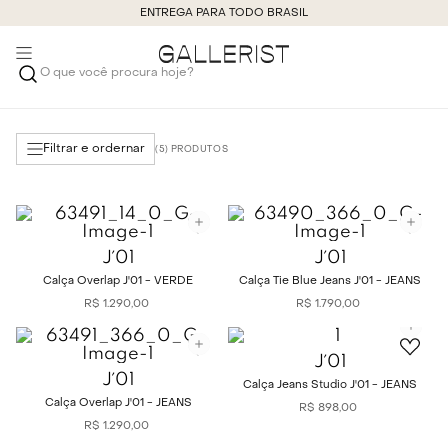
ENTREGA PARA TODO BRASIL
O que você procura hoje?
Filtrar e ordernar
5
J´01
J´01
Calça Overlap J'01 - VERDE
Calça Tie Blue Jeans J'01 - JEANS
R$
1
.
290
,
00
R$
1
.
790
,
00
J´01
J´01
Calça Jeans Studio J'01 - JEANS
Calça Overlap J'01 - JEANS
R$
898
,
00
R$
1
.
290
,
00