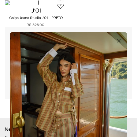
J´01
Calça Jeans Studio J'01 - PRETO
R$
898
,
00
A
J’01 STUDIO
é fruto da visão criativa
de Julia Arcangeli, que transforma a
alfaiataria em uma forma de arte.
Inspirada pela filosofia I Ching, a marca
combina estética funky, minimalismo e
um toque vintage, criando roupas que
expressam força, feminilidade e
liberdade.
Ver mais
Newsletter