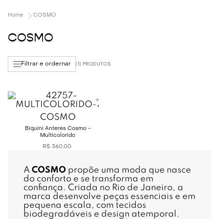
COSMO
COSMO
Filtrar e ordernar
1
COSMO
Biquini Anteres Cosmo -
Multicolorido
R$
360
,
00
A
COSMO
propõe uma moda que nasce
do conforto e se transforma em
confiança. Criada no Rio de Janeiro, a
marca desenvolve peças essenciais e em
pequena escala, com tecidos
biodegradáveis e design atemporal.