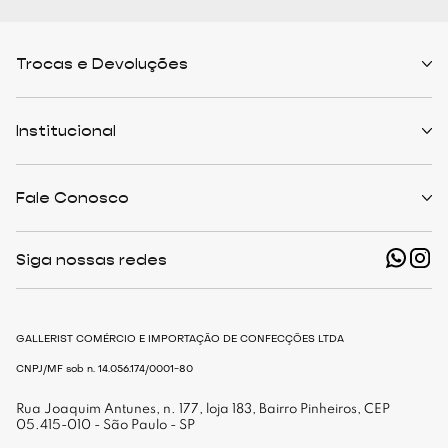
Trocas e Devoluções
Políticas de Trocas
Prazo de Entrega
Institucional
Formas de Pagamento
Serviços de Entrega
Central de Atendimento
Quem Somos
Meus Pedidos
Personalist
Fale Conosco
Cashback
The Outlist
Política de Privacidade
Termos e Condições
(11) 94466-1500 - Whatsapp
Nossas Lojas
Siga nossas redes
shop@gallerist.com.br
Trabalhe Conosco
Mapa do Site
De Segunda à Sexta
Das 9h às 18h
GALLERIST COMÉRCIO E IMPORTAÇÃO DE CONFECÇÕES LTDA
CNPJ/MF sob n. 14.056.174/0001-80
Rua Joaquim Antunes, n. 177, loja 183, Bairro Pinheiros, CEP
05.415-010 - São Paulo - SP