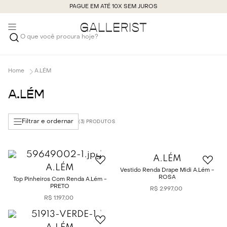
PAGUE EM ATÉ 10X SEM JUROS
O que você procura hoje?
A.LÉM
A.LÉM
Filtrar e ordernar
3
A.LÉM
A.LÉM
Vestido Renda Drape Midi A.Lém -
ROSA
Top Pinheiros Com Renda A.Lém -
PRETO
R$
2
.
997
,
00
R$
1
.
197
,
00