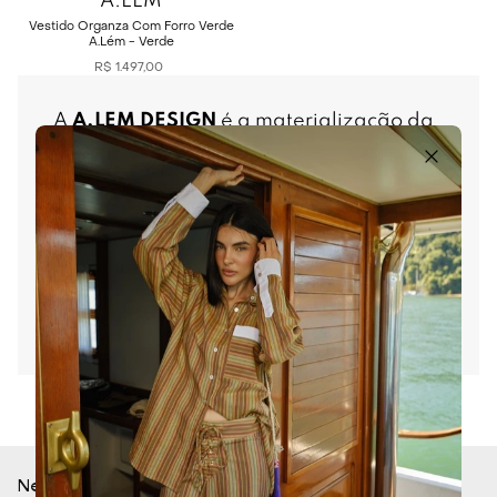
A.LÉM
Vestido Organza Com Forro Verde
A.Lém - Verde
R$
1
.
497
,
00
A
A.LÉM DESIGN
é a materialização da
criatividade de Paulo Vitor, idealizador
da marca e formado em Moda. Tratam-
se de peças exclusivas, com tecidos
únicos e estética que une classe e
ousadia. Por isso, A.lém Design é uma
marca que busca vestir mulheres fortes e
autênticas. Cada coleção traz uma
curadoria de formas, texturas e volumes
que surpreendem, sem abrir mão do
bom gosto e da sofisticação. Mais do
Ver mais
que moda, o estilista oferece uma
experiência estética feita para mulheres
que usam a roupa como extensão da
própria identidade.
Newsletter