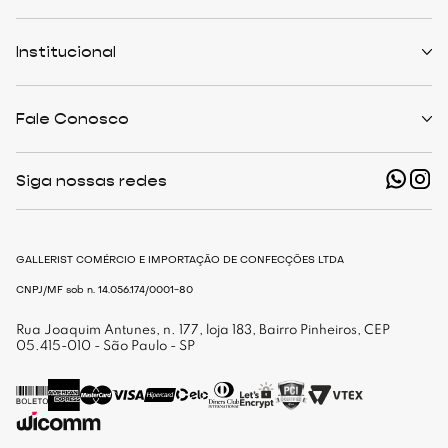
Políticas de Trocas
Prazo de Entrega
Institucional
Formas de Pagamento
Serviços de Entrega
Central de Atendimento
Quem Somos
Meus Pedidos
Personalist
Fale Conosco
Cashback
The Outlist
Política de Privacidade
Termos e Condições
(11) 94466-1500 - Whatsapp
Nossas Lojas
Siga nossas redes
shop@gallerist.com.br
Trabalhe Conosco
Mapa do Site
De Segunda à Sexta
Das 9h às 18h
GALLERIST COMÉRCIO E IMPORTAÇÃO DE CONFECÇÕES LTDA
CNPJ/MF sob n. 14.056.174/0001-80
Rua Joaquim Antunes, n. 177, loja 183, Bairro Pinheiros, CEP
05.415-010 - São Paulo - SP