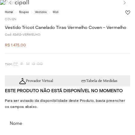
Roupas
Vestidos
Midi
COVEN
Vestido Tricot Canelado Tiras Vermelho Coven - Vermelho
Cod:
45412-VERMELHO
R$
1
.
475
,
00
PP
P
M
G
GG
Provador Virtual
Tabela de Medidas
ESTE PRODUTO NÃO ESTÁ DISPONÍVEL NO MOMENTO
Para ser avisado da disponibilidade deste Produto, basta preencher
os campos abaixo.