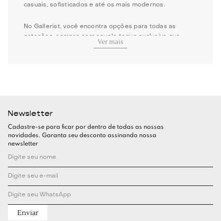
casuais, sofisticados e até os mais modernos.
No Gallerist, você encontra opções para todas as
estações, sempre com aquele toque exclusivo que
Ver mais
valoriza seu visual. Seja para o dia a dia ou para ocasiões
especiais, há um vestido perfeito esperando por você!
Quais são os tamanhos de vestidos do
Gallerist?
Newsletter
No Gallerist, você encontra vestidos em diferentes
tamanhos e modelagens, garantindo um caimento
Cadastre-se para ficar por dentro de todas as nossas
impecável para cada silhueta.
novidades. Garanta seu desconto assinando nossa
newsletter
Escolha entre modelos de vestidos mini, midi e longos
para criar composições únicas e cheias de
personalidade.
Vestido mini
Enviar
Para quem ama um look despojado e fresco, o
vestido