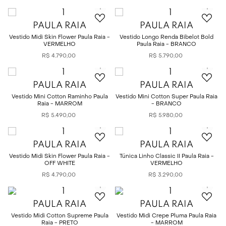
PAULA RAIA
PAULA RAIA
Vestido Midi Skin Flower Paula Raia -
Vestido Longo Renda Bibelot Bold
VERMELHO
Paula Raia - BRANCO
R$
4
.
790
,
00
R$
5
.
790
,
00
PAULA RAIA
PAULA RAIA
Vestido Mini Cotton Raminho Paula
Vestido Mini Cotton Super Paula Raia
Raia - MARROM
- BRANCO
R$
5
.
490
,
00
R$
5
.
980
,
00
PAULA RAIA
PAULA RAIA
Vestido Midi Skin Flower Paula Raia -
Túnica Linho Classic II Paula Raia -
OFF WHITE
VERMELHO
R$
4
.
790
,
00
R$
3
.
290
,
00
PAULA RAIA
PAULA RAIA
Vestido Midi Cotton Supreme Paula
Vestido Midi Crepe Pluma Paula Raia
Raia - PRETO
- MARROM