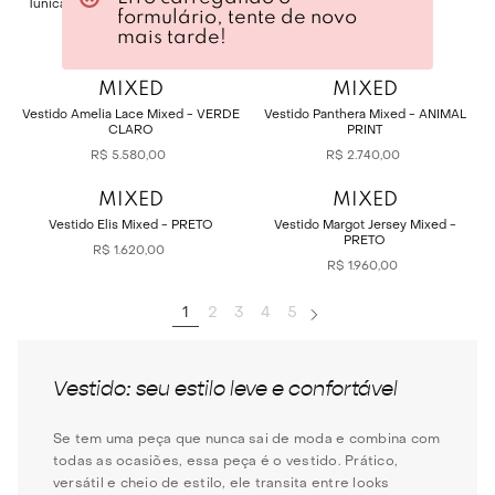
Túnica Linho Classic II Paula Raia -
R$
4
.
250
,
00
formulário, tente de novo
VERDE MUSGO
mais tarde!
R$
3
.
290
,
00
MIXED
MIXED
Vestido Amelia Lace Mixed - VERDE
Vestido Panthera Mixed - ANIMAL
CLARO
PRINT
R$
5
.
580
,
00
R$
2
.
740
,
00
MIXED
MIXED
Vestido Elis Mixed - PRETO
Vestido Margot Jersey Mixed -
PRETO
R$
1
.
620
,
00
R$
1
.
960
,
00
1
2
3
4
5
Vestido: seu estilo leve e confortável
Se tem uma peça que nunca sai de moda e combina com
todas as ocasiões, essa peça é o vestido. Prático,
versátil e cheio de estilo, ele transita entre looks