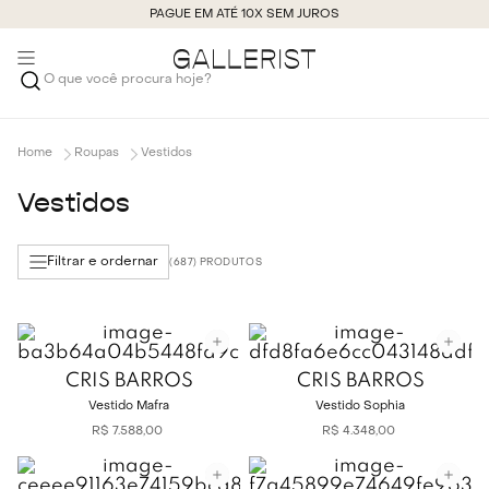
PAGUE EM ATÉ 10X SEM JUROS
O que você procura hoje?
Roupas
Vestidos
Vestidos
Filtrar e ordernar
687
CRIS BARROS
CRIS BARROS
Vestido Mafra
Vestido Sophia
R$
7
.
588
,
00
R$
4
.
348
,
00