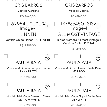
CRIS BARROS
CRIS BARROS
Vestido Carolina
Vestido Sophia
R$
7
.
648
,
00
R$
4
.
348
,
00
LINNEN
ALL MOST VINTAGE
Vestido Chloe Linnen - OFF WHITE
Tunica Marbella All Most Vintage +
Gabriela Diniz - FLORAL
R$
2
.
498
,
00
R$
1
.
898
,
00
PAULA RAIA
PAULA RAIA
Vestido Mini Lona Pompom Paula
Vestido Midi Skin Flower Paula Raia -
Raia - PRETO
MARROM
R$
2
.
980
,
00
R$
4
.
790
,
00
PAULA RAIA
PAULA RAIA
Vestido Midi Sarja Caminho Paula
Vestido Midi Sarja Piquet Paula Raia -
Raia - OFF WHITE
OFF WHITE
R$
5
.
980
,
00
R$
3
.
570
,
00