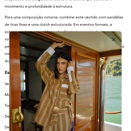
movimento e profundidade à estrutura.
Para uma composição noturna, combine este vestido com sandálias
de tiras finas e uma clutch estruturada. Em eventos formais, a
sobreposição com um blazer de alfaiataria oversized cria um
contraste interessante entre a delicadeza da renda e a rigidez da
peça externa. Para um visual mais despojado, aposte em acessórios
minimalistas e um scarpin clássico, deixando o destaque para os
drapeados da peça.
Especificações Técnicas
Vestido longo em renda
Modelagem reta com shape ajustado
Tomara-que-caia
Decote coração
Detalhes drapeados no busto e cintura