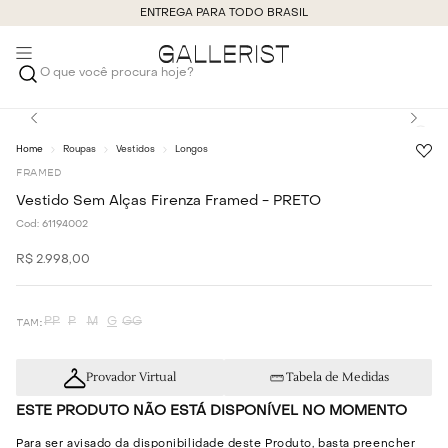
ENTREGA PARA TODO BRASIL
O que você procura hoje?
Roupas
Vestidos
Longos
FRAMED
Vestido Sem Alças Firenza Framed - PRETO
Cod:
61194002
R$
2
.
998
,
00
PP
P
M
G
GG
Provador Virtual
Tabela de Medidas
ESTE PRODUTO NÃO ESTÁ DISPONÍVEL NO MOMENTO
Para ser avisado da disponibilidade deste Produto, basta preencher