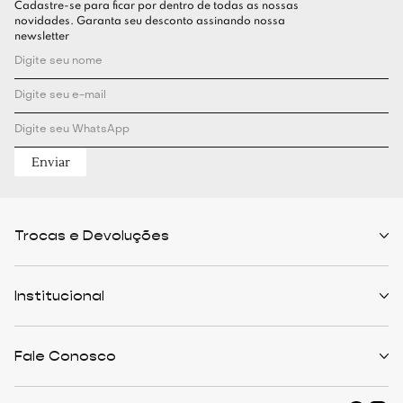
Cadastre-se para ficar por dentro de todas as nossas
novidades. Garanta seu desconto assinando nossa
newsletter
Enviar
Trocas e Devoluções
Políticas de Trocas
Prazo de Entrega
Institucional
Formas de Pagamento
Serviços de Entrega
Central de Atendimento
Quem Somos
Meus Pedidos
Personalist
Fale Conosco
Cashback
The Outlist
Política de Privacidade
Termos e Condições
(11) 94466-1500 - Whatsapp