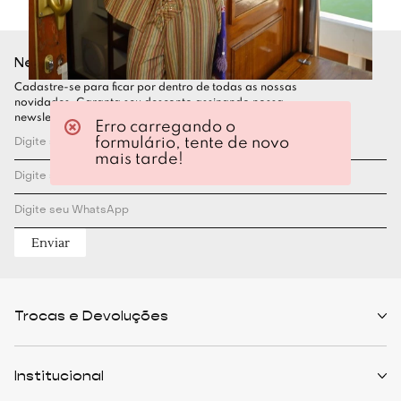
Newsletter
Cadastre-se para ficar por dentro de todas as nossas
novidades. Garanta seu desconto assinando nossa
newsletter
Erro carregando o
formulário, tente de novo
mais tarde!
Enviar
Trocas e Devoluções
Políticas de Trocas
Prazo de Entrega
Institucional
Formas de Pagamento
Serviços de Entrega