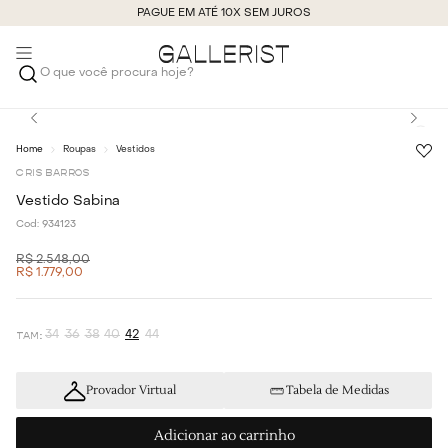
PAGUE EM ATÉ 10X SEM JUROS
O que você procura hoje?
Roupas
Vestidos
CRIS BARROS
Vestido Sabina
Cod:
934123
R$
2
.
548
,
00
R$
1
.
779
,
00
34
36
38
40
42
44
Provador Virtual
Tabela de Medidas
Adicionar ao carrinho