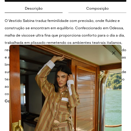
Descrição
Composição
O Vestido Sabina traduz feminilidade com precisão, onde fluidez e
construção se encontram em equilíbrio. Confeccionado em Odessa,
malha de viscose ultra fina que proporciona conforto para o dia a dia,
trabalhada em plissado remetendo os ambientes teatrais italianos,
revela leveza ao toque e movimento contínuo. O decote arredondado
e a modelagem regata com alças largas estruturam o colo com linhas
limpas, enquanto o busto e a saia franzidos desenham a forma com
sutileza, o recorte no corpo em malha Marjorelle pontua contraste de
textura e o fechamento por zíper invisível na lateral garante precisão
ao vestir, finalizando em comprimento midi com gesto
contemporâneo.
Cor:
EXPRESSO