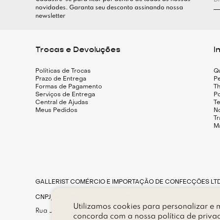
novidades. Garanta seu desconto assinando nossa
newsletter
Trocas e Devoluções
I
Políticas de Trocas
Q
Prazo de Entrega
Pe
Formas de Pagamento
Th
Serviços de Entrega
Po
Central de Ajudas
T
Meus Pedidos
N
T
M
GALLERIST COMÉRCIO E IMPORTAÇÃO DE CONFECÇÕES LT
CNPJ/MF sob n. 14.056.174/0001-80
Utilizamos cookies para personalizar e m
Rua Joaquim Antunes, n. 177, loja 183, Bairro Pinheiros, CE
concorda com a nossa
política de priva