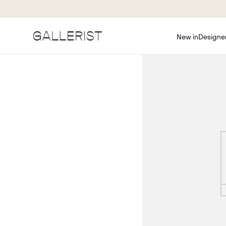
New in
Designe