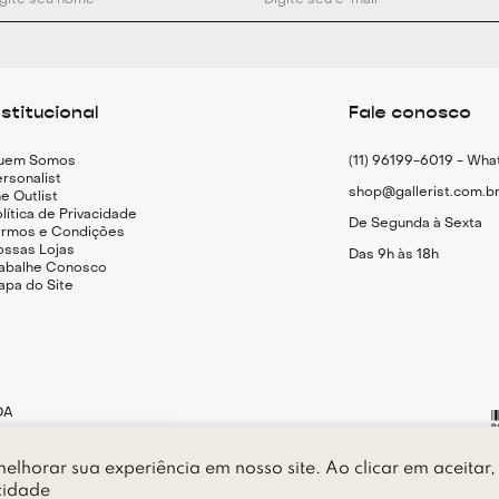
nstitucional
Fale conosco
uem Somos
(11) 96199-6019 - Wh
rsonalist
shop@gallerist.com.b
e Outlist
lítica de Privacidade
De Segunda à Sexta
ermos e Condições
ossas Lojas
Das 9h às 18h
rabalhe Conosco
apa do Site
DA
elhorar sua experiência em nosso site. Ao clicar em aceitar,
P 05.415-010 - São Paulo - SP
cidade