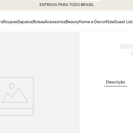
ENTREGA PARA TODO BRASIL
rs
Roupas
Sapatos
Bolsas
Acessórios
Beauty
Home e Decor
Kids
Guest List
Descrição