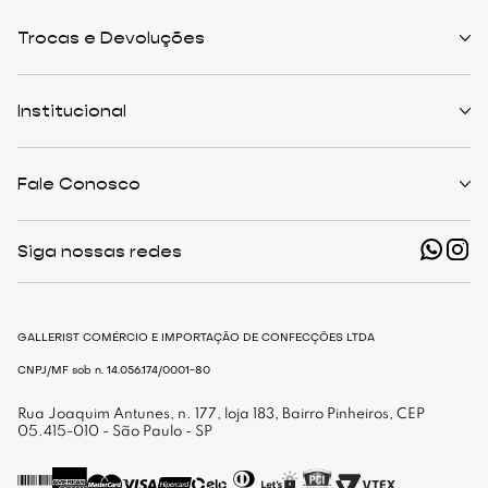
Trocas e Devoluções
Políticas de Trocas
Prazo de Entrega
Institucional
Formas de Pagamento
Serviços de Entrega
Central de Atendimento
Quem Somos
Meus Pedidos
Personalist
Fale Conosco
Cashback
The Outlist
Política de Privacidade
Termos e Condições
(11) 94466-1500 - Whatsapp
Nossas Lojas
Siga nossas redes
shop@gallerist.com.br
Trabalhe Conosco
Mapa do Site
De Segunda à Sexta
Das 9h às 18h
GALLERIST COMÉRCIO E IMPORTAÇÃO DE CONFECÇÕES LTDA
CNPJ/MF sob n. 14.056.174/0001-80
Rua Joaquim Antunes, n. 177, loja 183, Bairro Pinheiros, CEP
05.415-010 - São Paulo - SP