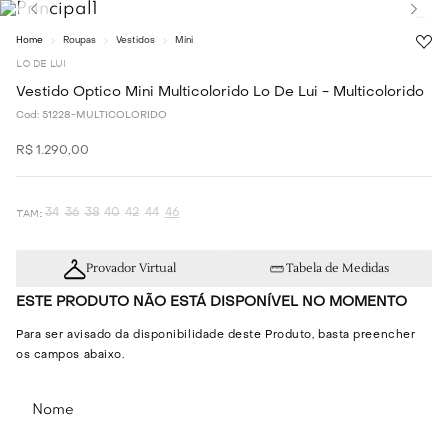
Roupas
Vestidos
Mini
LO DE LUI
Vestido Optico Mini Multicolorido Lo De Lui - Multicolorido
Cod:
51228-MULTICOLORIDO
R$
1
.
290
,
00
34
36
38
40
42
44
46
Provador Virtual
Tabela de Medidas
ESTE PRODUTO NÃO ESTÁ DISPONÍVEL NO MOMENTO
Para ser avisado da disponibilidade deste Produto, basta preencher
os campos abaixo.