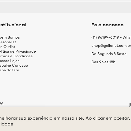
Especificações 
Vestido mini em
nstitucional
Fale conosco
Modelagem sli
Decote coração
uem Somos
(11) 96199-6019 - Wh
Alças de veludo
rsonalist
shop@gallerist.com.b
Detalhes com tr
e Outlist
lítica de Privacidade
Fechamento pos
De Segunda à Sexta
ermos e Condições
ossas Lojas
Das 9h às 18h
rabalhe Conosco
apa do Site
DA
elhorar sua experiência em nosso site. Ao clicar em aceitar,
P 05.415-010 - São Paulo - SP
cidade