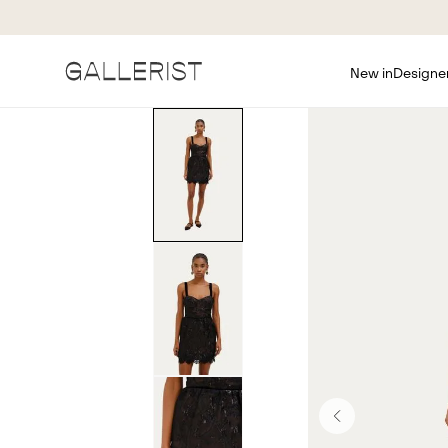
New in
Designe