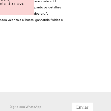
do traz um toque de luminosidade sutil
ente de novo
e lurex entrelaçado, enquanto os detalhes
ia conferem leveza ao design. A
da valoriza a silhueta, ganhando fluidez e
do quadril. O decote coração destaca o
tado pela delicadeza das alças de veludo e
 refinado em renda na barra. É uma
une elementos clássicos a um caimento
ideal para compor um visual marcante.
quilibrado, combine este vestido mini com
as finas para ocasiões formais ou botas de
 uma proposta mais urbana. Sobreponha
struturado ou uma jaqueta de couro para
de texturas. Finalize a produção com
malistas, como brincos de argola ou um
valorizam o recorte da peça sem
Enviar
 look.