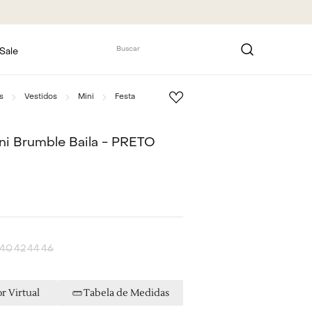
Buscar
Sale
s
Vestidos
Mini
Festa
ni Brumble Baila - PRETO
40
42
44
46
r Virtual
Tabela de Medidas