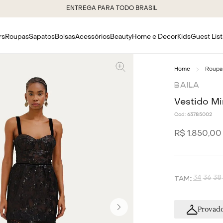
ENTREGA PARA TODO BRASIL
rs
Roupas
Sapatos
Bolsas
Acessórios
Beauty
Home e Decor
Kids
Guest List
Roupa
BAILA
Vestido Mi
Cod:
63785002
R$
1
.
850
,
00
34
36
38
Provado