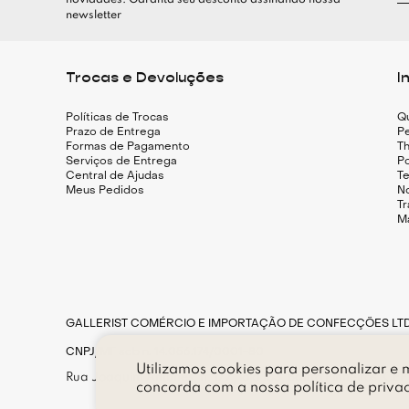
novidades. Garanta seu desconto assinando nossa
newsletter
Trocas e Devoluções
I
Políticas de Trocas
Q
Prazo de Entrega
Pe
Formas de Pagamento
Th
Serviços de Entrega
Po
Central de Ajudas
T
Meus Pedidos
N
T
M
GALLERIST COMÉRCIO E IMPORTAÇÃO DE CONFECÇÕES LT
CNPJ/MF sob n. 14.056.174/0001-80
Utilizamos cookies para personalizar e m
Rua Joaquim Antunes, n. 177, loja 183, Bairro Pinheiros, CE
concorda com a nossa
política de priva