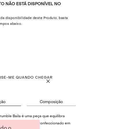
O NÃO ESTÁ DISPONÍVEL NO
 da disponibilidade deste Produto, basta
mpos abaixo.
VISE-ME QUANDO CHEGAR
ção
Composição
rumble Baila é uma peça que equilibra
vimento com precisão. Confeccionado em
ndo o