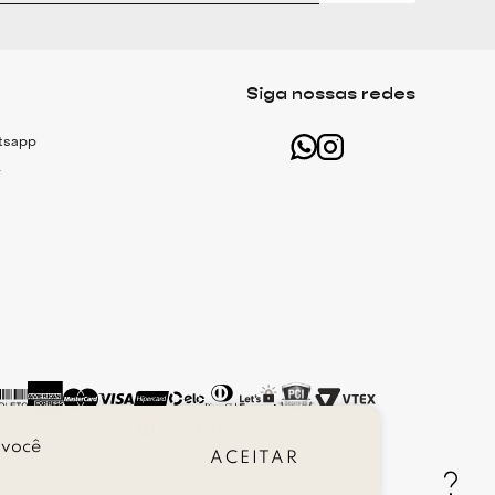
Técnicas
 jacquard
Siga nossas redes
m
atsapp
r
ansparência e renda na barra
terior em zíper
 você
ACEITAR