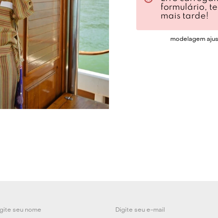
jacquard, o teci
formulário, t
mais tarde!
através do fio d
com transparênc
modelagem ajusta
volume a partir 
colo, complemen
pelo acabamento
construção que 
contemporâneo, 
Para um visual e
sandálias de tir
cano curto para
com um blazer e
criar contraste 
acessórios mini
cinto fino, que 
sobrecarregar o