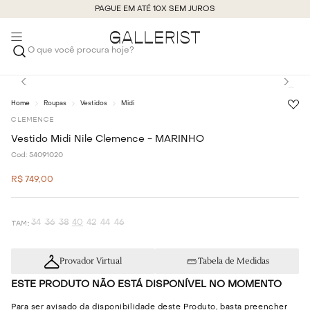
PAGUE EM ATÉ 10X SEM JUROS
O que você procura hoje?
Roupas
Vestidos
Midi
CLEMENCE
Vestido Midi Nile Clemence - MARINHO
Cod:
54091020
R$
749
,
00
34
36
38
40
42
44
46
Provador Virtual
Tabela de Medidas
ESTE PRODUTO NÃO ESTÁ DISPONÍVEL NO MOMENTO
Para ser avisado da disponibilidade deste Produto, basta preencher