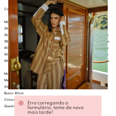
Composição: 52% Linho, 46% Viscose e 2% Elastano.
Medidas:
34- Busto: 82cm Cintura: 74cm Quadril: 98cm Comprimento: 111cm
36- Busto: 86cm Cintura: 78cm Quadril: 102cm Comprimento: 112cm
38- Busto: 90cm Cintura: 82cm Quadril: 106cm Comprimento: 113cm
40- Busto: 94cm Cintura: 86cm Quadril: 110cm Comprimento: 114cm
42- Busto: 98cm Cintura: 90cm Quadril: 114cm Comprimento: 115cm
44- Busto: 102cm Cintura: 94cm Quadril: 118cm Comprimento: 116cm
Modelo veste P.
Medidas da Modelo:
Altura: 1.75cm
Busto: 80cm
Cintura: 60cm
Erro carregando o
Quadril: 86cm
formulário, tente de novo
mais tarde!