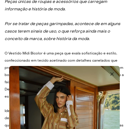
Peças únicas de roupas e acessórios que carregam
informação e história de moda.
Por se tratar de peças garimpadas, acontece de em alguns
casos terem sinais de uso, o que reforça ainda mais o
conceito da marca, sobre história da moda.
O Vestido Midi Bicolor é uma peça que exala sofisticação e estilo,
confeccionado em tecido acetinado com detalhes canelados que
proporcionam um toque único. Sua modelagem midi, combinada com
bolsos laterais, oferece praticidade e um visual moderno, enquanto a
faixa de amarração permite ajustar a silhueta com elegância.
Desfrute do caimento impecável e da sensação de bem-estar que
este vestido proporciona.
Ideal para transitar entre compromissos diurnos e eventos
descontraídos, este vestido se adapta perfeitamente a ocasiões
que pedem um toque de elegância casual. Combine-o com sandálias