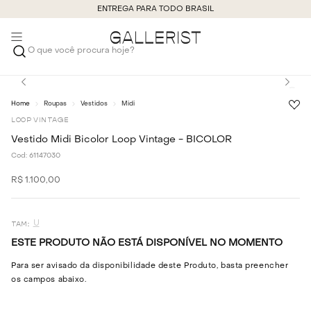
ENTREGA PARA TODO BRASIL
O que você procura hoje?
Roupas
Vestidos
Midi
LOOP VINTAGE
Vestido Midi Bicolor Loop Vintage - BICOLOR
Cod:
61147030
R$
1
.
100
,
00
U
ESTE PRODUTO NÃO ESTÁ DISPONÍVEL NO MOMENTO
Para ser avisado da disponibilidade deste Produto, basta preencher
os campos abaixo.