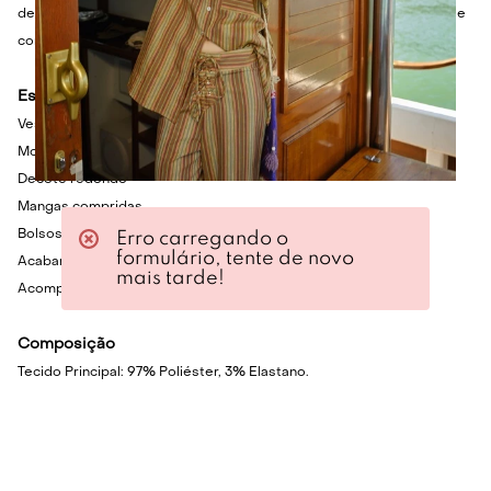
de salto para um look sofisticado, tênis para um estilo mais urbano e
confortável, ou jaqueta de couro para um visual moderno e ousado.
Especificações Técnicas
Vestido bicolor midi em tecido acetinado
Modelagem reta
Decote redondo
Mangas compridas
Bolsos laterais
Erro carregando o
formulário, tente de novo
Acabamento canelado
mais tarde!
Acompanha faixa de amarração
Composição
Tecido Principal: 97% Poliéster, 3% Elastano.