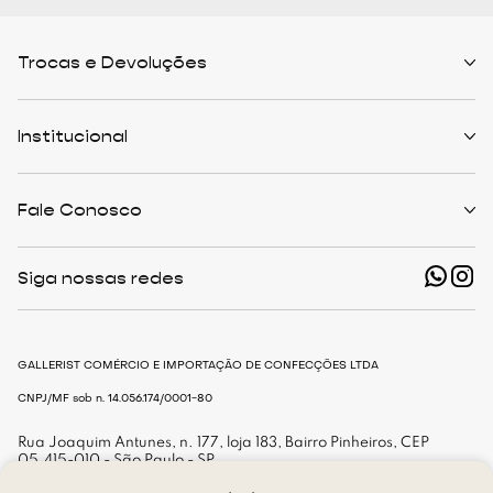
Trocas e Devoluções
Políticas de Trocas
Prazo de Entrega
Institucional
Formas de Pagamento
Serviços de Entrega
Central de Atendimento
Quem Somos
Meus Pedidos
Personalist
Fale Conosco
Cashback
The Outlist
Política de Privacidade
Termos e Condições
(11) 94466-1500 - Whatsapp
Nossas Lojas
Siga nossas redes
shop@gallerist.com.br
Trabalhe Conosco
Mapa do Site
De Segunda à Sexta
Das 9h às 18h
GALLERIST COMÉRCIO E IMPORTAÇÃO DE CONFECÇÕES LTDA
CNPJ/MF sob n. 14.056.174/0001-80
Rua Joaquim Antunes, n. 177, loja 183, Bairro Pinheiros, CEP
05.415-010 - São Paulo - SP