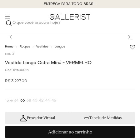
ENTREGA PARA TODO BRASIL
O que você procura hoje?
Roupas
Vestidos
Longos
MINÚ
Vestido Longo Ostra Minú - VERMELHO
Cod:
59500029
R$
3
.
297
,
00
34
36
38
40
42
44
46
Provador Virtual
Tabela de Medidas
Adicionar ao carrinho