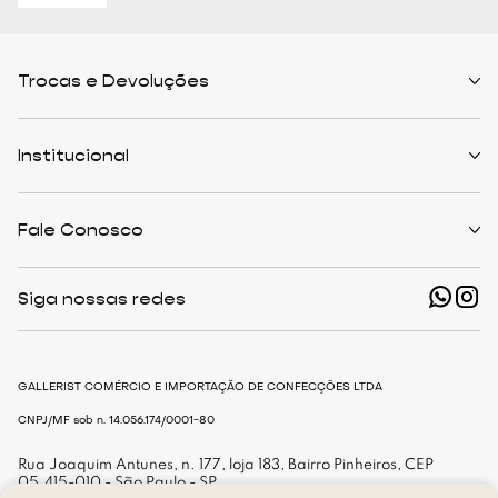
Trocas e Devoluções
Políticas de Trocas
Prazo de Entrega
Institucional
Formas de Pagamento
Serviços de Entrega
Central de Atendimento
Quem Somos
Meus Pedidos
Personalist
Fale Conosco
Cashback
The Outlist
Política de Privacidade
Termos e Condições
(11) 94466-1500 - Whatsapp
Nossas Lojas
Siga nossas redes
shop@gallerist.com.br
Trabalhe Conosco
Mapa do Site
De Segunda à Sexta
Das 9h às 18h
GALLERIST COMÉRCIO E IMPORTAÇÃO DE CONFECÇÕES LTDA
CNPJ/MF sob n. 14.056.174/0001-80
Rua Joaquim Antunes, n. 177, loja 183, Bairro Pinheiros, CEP
05.415-010 - São Paulo - SP