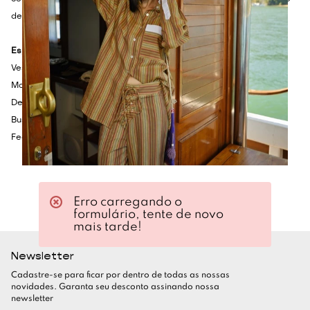
decote, completando o look com maestria.
Especificações Técnicas
Vestido longo em tecido encorpado
Modelagem reta
Decote tomara-que-caia
Busto estruturado com barbatanas em motivo arquitetônico
Fechamento posterior em zíper invisível
Erro carregando o
formulário, tente de novo
mais tarde!
Newsletter
Cadastre-se para ficar por dentro de todas as nossas
novidades. Garanta seu desconto assinando nossa
newsletter