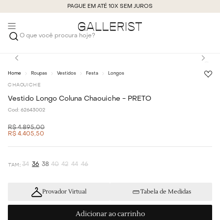
PAGUE EM ATÉ 10X SEM JUROS
O que você procura hoje?
Roupas
Vestidos
Festa
Longos
CHAOUICHE
Vestido Longo Coluna Chaouiche - PRETO
Cod:
62643002
R$
4
.
895
,
00
R$
4
.
405
,
50
34
36
38
40
42
44
46
Provador Virtual
Tabela de Medidas
Adicionar ao carrinho