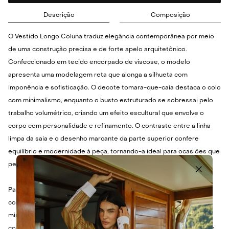
Descrição
Composição
O Vestido Longo Coluna traduz elegância contemporânea por meio
de uma construção precisa e de forte apelo arquitetônico.
Confeccionado em tecido encorpado de viscose, o modelo
apresenta uma modelagem reta que alonga a silhueta com
imponência e sofisticação. O decote tomara-que-caia destaca o colo
com minimalismo, enquanto o busto estruturado se sobressai pelo
trabalho volumétrico, criando um efeito escultural que envolve o
corpo com personalidade e refinamento. O contraste entre a linha
limpa da saia e o desenho marcante da parte superior confere
equilíbrio e modernidade à peça, tornando-a ideal para ocasiões que
pedem presença e elegância.
Para um visual que transita entre o sofisticado e o contemporâneo,
combine este vestido com sandálias de salto fino e uma clutch
minimalista, ideal para eventos noturnos. Acessórios discretos,
como brincos pendentes ou um colar delicado, realçam a beleza do