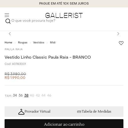
PAGUE EM ATÉ 10X SEM JUROS
O que você procura hoje?
Roupas
Vestidos
Midi
PAULA RAIA
Vestido Linho Classic Paula Raia - BRANCO
Cod:
60783001
R$
3
.
980
,
00
R$
1
.
990
,
00
34
36
38
40
42
44
46
Provador Virtual
Tabela de Medidas
Adicionar ao carrinho