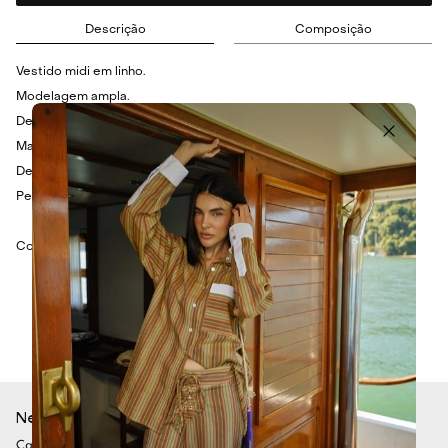
Descrição
Composição
Vestido midi em linho.
Modelagem ampla.
Decote ombro a ombro.
Mangas longas bufantes.
Detalhes em franzidos no quadril.
Peça lisa.
Composição: 100% Linho.
Newsletter
Cadastre-se para ficar por dentro de todas as nossas