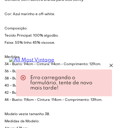
Combine com rasteira branca para look comfy.
Cor: Azul marinho e off-white.
Composição:
Tecido Principal: 100% algodão.
Faixa: 55% linho 45% viscose.
Medidas:
34 - Busto: 94cm - Cintura: 94cm - Comprimento: 129cm.
36 - Busto: 98cm - Cintura: 98cm - Comprimento: 131cm.
Erro carregando o
38 - Busto: 102cm - Cintura: 102cm - Comprimento: 133cm.
formulário, tente de novo
40 - Busto: 106cm - Cintura: 106cm - Comprimento: 135cm.
mais tarde!
42 - Busto: 110cm - Cintura: 110cm - Comprimento: 137cm.
44 - Busto: 114cm - Cintura: 114cm - Comprimento: 139cm.
Modelo veste tamanho 38.
Medidas da Modelo: