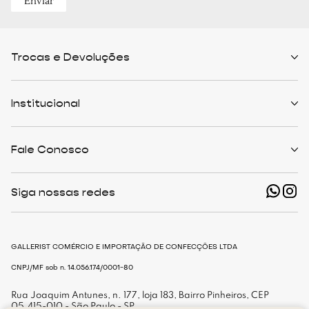
Enviar
Trocas e Devoluções
Políticas de Trocas
Prazo de Entrega
Institucional
Formas de Pagamento
Serviços de Entrega
Central de Atendimento
Quem Somos
Meus Pedidos
Personalist
Fale Conosco
Cashback
The Outlist
Política de Privacidade
Termos e Condições
(11) 94466-1500 - Whatsapp
Nossas Lojas
Siga nossas redes
shop@gallerist.com.br
Trabalhe Conosco
Mapa do Site
De Segunda à Sexta
Das 9h às 18h
GALLERIST COMÉRCIO E IMPORTAÇÃO DE CONFECÇÕES LTDA
CNPJ/MF sob n. 14.056.174/0001-80
Rua Joaquim Antunes, n. 177, loja 183, Bairro Pinheiros, CEP
05.415-010 - São Paulo - SP