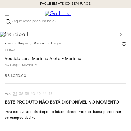
PAGUE EM ATÉ 10X SEM JUROS
O que você procura hoje?
Roupas
Vestidos
Longos
ALEHA
Vestido Lana Marinho Aleha - Marinho
Cod:
43916-MARINHO
R$
1
.
030
,
00
34
36
38
40
42
44
46
ESTE PRODUTO NÃO ESTÁ DISPONÍVEL NO MOMENTO
Para ser avisado da disponibilidade deste Produto, basta preencher
os campos abaixo.