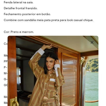
Fenda lateral na saia.
Detalhe frontal franzido.
Fechamento posterior em botão.
Combine com sandália meia pata preta para look casual chique.
Cor: Preto e marrom.
Composição: 92% Poliamida e 8% Elastano.
Medidas:
PP- Busto: 70cm - Cintura: 60cm - Comprimento: 138cm.
P- Busto: 74cm - Cintura: 64cm - Comprimento: 140cm.
M- Busto: 78cm - Cintura: 68cm - Comprimento: 142cm.
G- Busto: 82cm - Cintura: 72cm - Comprimento: 144cm.
GG- Busto: 86cm - Cintura: 76cm - Comprimento: 146cm.
Modelo veste tamanho P.
Medidas da Modelo: