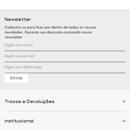
Newsletter
Cadastre-se para ficar por dentro de todas as nossas
novidades. Garanta seu desconto assinando nossa
newsletter
Enviar
Trocas e Devoluções
Políticas de Trocas
Prazo de Entrega
Institucional
Formas de Pagamento
Serviços de Entrega