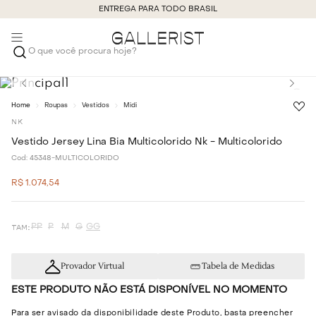
ENTREGA PARA TODO BRASIL
O que você procura hoje?
Roupas
Vestidos
Midi
NK
Vestido Jersey Lina Bia Multicolorido Nk - Multicolorido
Cod:
45348-MULTICOLORIDO
R$
1
.
074
,
54
PP
P
M
G
GG
Provador Virtual
Tabela de Medidas
ESTE PRODUTO NÃO ESTÁ DISPONÍVEL NO MOMENTO
Para ser avisado da disponibilidade deste Produto, basta preencher