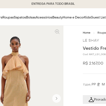
ENTREGA PARA TODO BRASIL
rs
Roupas
Sapatos
Bolsas
Acessórios
Beauty
Home e Decor
Kids
Guest List
Roupa
LE SHAY
Vestido Fr
Cod:
MKT_LSY_008
R$
2
.
167
,
00
PP
P
M
Provado