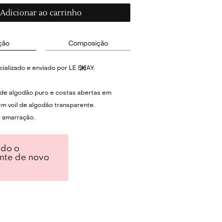
Adicionar ao carrinho
ção
Composição
ializado e enviado por LE SHAY.
de algodão puro e costas abertas em
m voil de algodão transparente.
 amarração.
ndo o
ente de novo