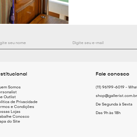
nstitucional
Fale conosco
uem Somos
(11) 96199-6019 - Wh
rsonalist
shop@gallerist.com.b
e Outlist
lítica de Privacidade
De Segunda à Sexta
ermos e Condições
ossas Lojas
Das 9h às 18h
rabalhe Conosco
apa do Site