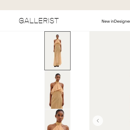
New in
Designe