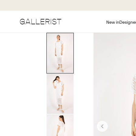
New in
Designe