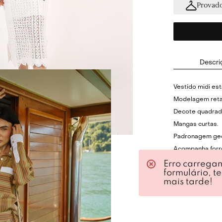
Provado
Descri
Vestido midi es
Modelagem reta
Decote quadrad
Mangas curtas.
Padronagem geo
Acompanha forr
Possui fendas la
Erro carrega
formulário, t
Não possui fec
mais tarde!
Combine com san
Cor: Off-white.