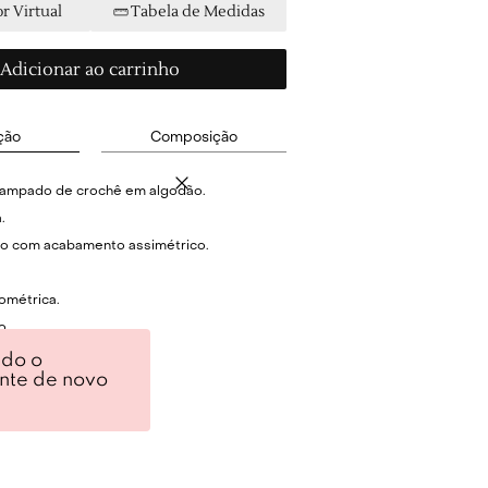
r Virtual
Tabela de Medidas
Adicionar ao carrinho
ção
Composição
tampado de crochê em algodão.
.
o com acabamento assimétrico.
métrica.
o.
terais.
ndo o
ente de novo
hamento.
dália branca para look fresh.