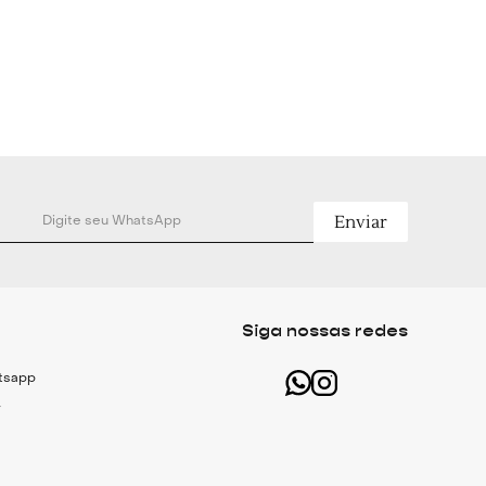
0% Algodão.
 - Cintura: 86cm - Comprimento: 114cm.
- Cintura: 90cm - Comprimento: 116cm.
- Cintura: 94cm - Comprimento: 118cm.
 - Cintura: 98cm - Comprimento: 120cm.
Enviar
m - Cintura: 102cm - Comprimento: 122cm.
amanho P.
elo:
Siga nossas redes
atsapp
r