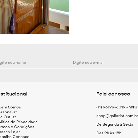
Composição: 10
Medidas:
PP- Busto: 88cm
P- Busto: 92cm 
M- Busto: 96cm 
G- Busto: 100cm
GG- Busto: 104c
Modelo veste t
Medidas da Mod
nstitucional
Fale conosco
Altura: 1.75cm
Busto: 80cm
uem Somos
(11) 96199-6019 - Wh
Cintura: 60cm
rsonalist
shop@gallerist.com.b
Quadril: 86cm
e Outlist
lítica de Privacidade
De Segunda à Sexta
ermos e Condições
ossas Lojas
Das 9h às 18h
rabalhe Conosco