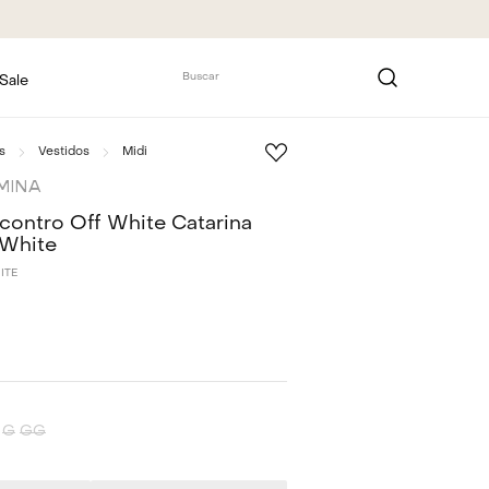
Buscar
Sale
s
Vestidos
Midi
MINA
contro Off White Catarina
 White
ITE
G
GG