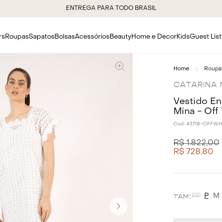
ENTREGA PARA TODO BRASIL
rs
Roupas
Sapatos
Bolsas
Acessórios
Beauty
Home e Decor
Kids
Guest List
Roupa
CATARINA 
Vestido En
Mina - Off
Cod:
43718-OFFWH
R$
1
.
822
,
00
R$
728
,
80
PP
P
M