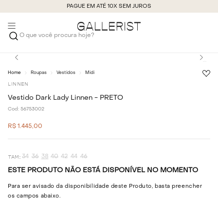
PAGUE EM ATÉ 10X SEM JUROS
O que você procura hoje?
Roupas
Vestidos
Midi
LINNEN
Vestido Dark Lady Linnen - PRETO
Cod:
56753002
R$
1
.
445
,
00
34
36
38
40
42
44
46
ESTE PRODUTO NÃO ESTÁ DISPONÍVEL NO MOMENTO
Para ser avisado da disponibilidade deste Produto, basta preencher
os campos abaixo.