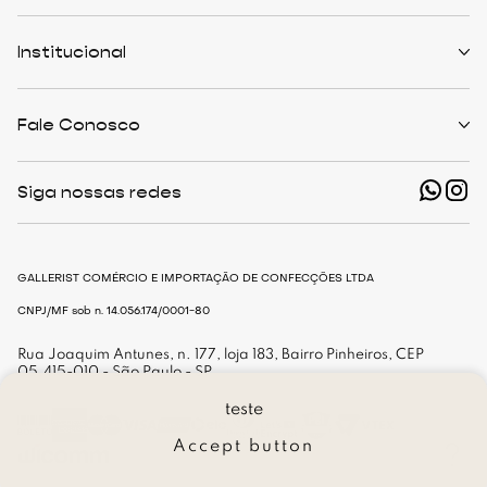
Políticas de Trocas
Prazo de Entrega
Institucional
Formas de Pagamento
Serviços de Entrega
Central de Atendimento
Quem Somos
Meus Pedidos
Personalist
Fale Conosco
Cashback
The Outlist
Política de Privacidade
Termos e Condições
(11) 94466-1500 - Whatsapp
Nossas Lojas
Siga nossas redes
shop@gallerist.com.br
Trabalhe Conosco
Mapa do Site
De Segunda à Sexta
Das 9h às 18h
GALLERIST COMÉRCIO E IMPORTAÇÃO DE CONFECÇÕES LTDA
CNPJ/MF sob n. 14.056.174/0001-80
Rua Joaquim Antunes, n. 177, loja 183, Bairro Pinheiros, CEP
05.415-010 - São Paulo - SP
teste
Accept button