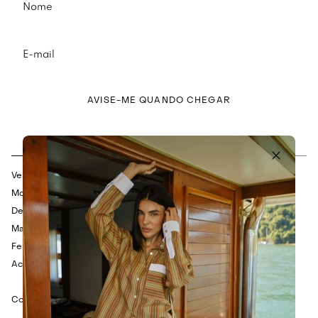
AVISE-ME QUANDO CHEGAR
Descrição
Composição
Vestido midi em algodão com bordados florais.
Modelagem reta e shape soltinho.
Decote reto.
Mangas curtas com amarração.
Fenda posterior.
Acompanha cinto de cordão em veludo.
Composição: 80% Algodão e 20% Poliéster.