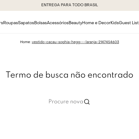
ENTREGA PARA TODO BRASIL
rs
Roupas
Sapatos
Bolsas
Acessórios
Beauty
Home e Decor
Kids
Guest List
vestido-cacau-sophia-hegg---laranja-2147454603
Termo de busca não encontrado
Procure novamente