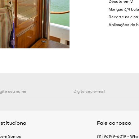
Decote em V.
Mangas 3/4 bufa
Recorte na cintu
Aplicações de b
Acompanha cinto
Fechamento later
Combine com san
Cor: Off-White,
Composição: 80
Medidas:
34 - Busto: 92c
36 - Busto: 96c
38 - Busto: 100
nstitucional
Fale conosco
40 - Busto: 104
42 - Busto: 108
uem Somos
(11) 96199-6019 - Wh