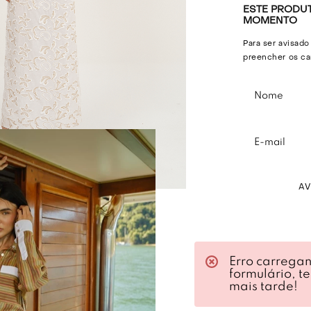
ESTE PRODUT
MOMENTO
Para ser avisado
preencher os ca
A
Descri
Erro carrega
formulário, t
Vestido em alg
mais tarde!
Modelagem reta