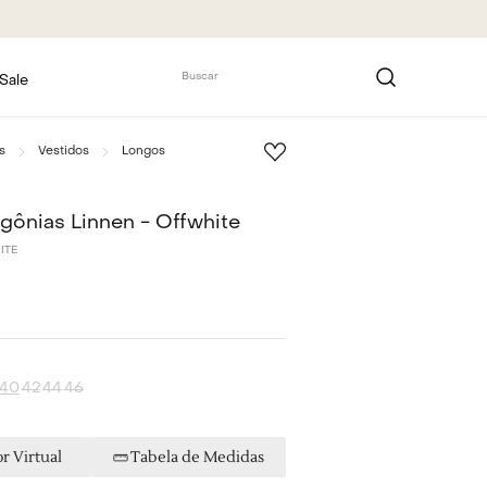
TROCA RÁP
Buscar
Sale
s
Vestidos
Longos
gônias Linnen - Offwhite
ITE
40
42
44
46
r Virtual
Tabela de Medidas