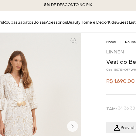
rs
Roupas
Sapatos
Bolsas
Acessórios
Beauty
Home e Decor
Kids
Guest List
Roupa
LINNEN
Vestido Be
Cod:
50713-OFFWH
R$
1
.
690
,
00
34
36
38
Provado