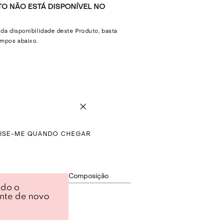
O NÃO ESTÁ DISPONÍVEL NO
 da disponibilidade deste Produto, basta
mpos abaixo.
VISE-ME QUANDO CHEGAR
ção
Composição
ndo o
ente de novo
odão com bordados.
.