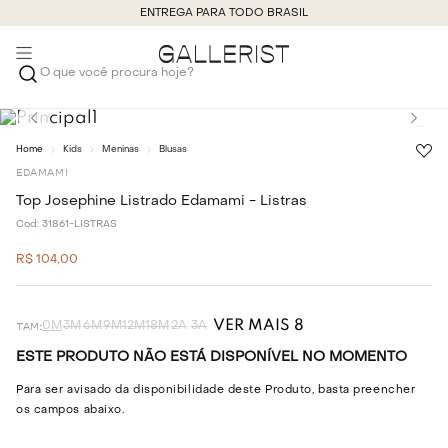
ENTREGA PARA TODO BRASIL
O que você procura hoje?
Kids
Meninas
Blusas
EDAMAMI
Top Josephine Listrado Edamami - Listras
Cod:
31861-LISTRAS
R$
104
,
00
VER MAIS 8
0M
3M
6M
9M
12M
18M
2A
3A
ESTE PRODUTO NÃO ESTÁ DISPONÍVEL NO MOMENTO
Para ser avisado da disponibilidade deste Produto, basta preencher
os campos abaixo.