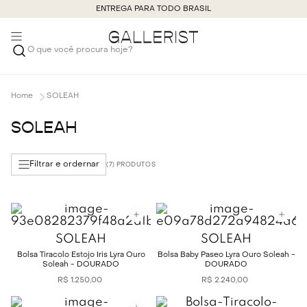
ENTREGA PARA TODO BRASIL
O que você procura hoje?
SOLEAH
SOLEAH
Filtrar e ordernar
7
SOLEAH
SOLEAH
Bolsa Tiracolo Estojo Íris Lyra Ouro
Bolsa Baby Paseo Lyra Ouro Soleah -
Soleah - DOURADO
DOURADO
R$
1
.
250
,
00
R$
2
.
240
,
00