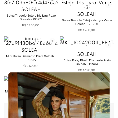
SOLEAH
SOLEAH
Bolsa Tiracolo Estojo Íris Lyra Roxo
Soleah - ROXO
Bolsa Tiracolo Estojo Íris Lyra Verde
Soleah - VERDE
R$
1
.
250
,
00
R$
1
.
250
,
00
SOLEAH
SOLEAH
Mini Bolsa Diamante Prata Soleah -
PRATA
Bolsa Baby Blush Diamante Prata
Soleah - PRATA
R$
2
.
690
,
00
R$
1
.
620
,
00
SOLEAH
Micro Bolsa Paseo Off White Soleah
- OFFWHITE
R$
1
.
093
,
00
Fundada em 2017 por Priscila Idalgo, a