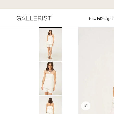
New in
Designe