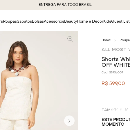
ENTREGA PARA TODO BRASIL
rs
Roupas
Sapatos
Bolsas
Acessórios
Beauty
Home e Decor
Kids
Guest List
Roupa
ALL MOST 
Shorts Whi
OFF WHIT
Cod:
57956007
R$
599
,
00
PP
P
M
ESTE PRODUT
MOMENTO