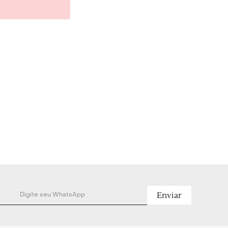
e texturizado.
hamento.
l: 100% Algodão.
godão.
Enviar