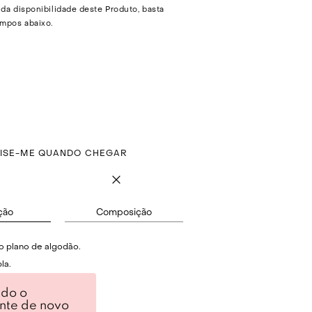
 da disponibilidade deste Produto, basta
mpos abaixo.
VISE-ME QUANDO CHEGAR
ção
Composição
o plano de algodão.
la.
ndo o
o e cordão de ajuste.
ente de novo