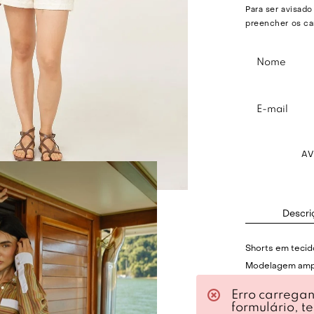
Para ser avisado
preencher os ca
A
Descri
Shorts em tecid
Modelagem amp
Cintura alta.
Erro carrega
Cós com elástic
formulário, t