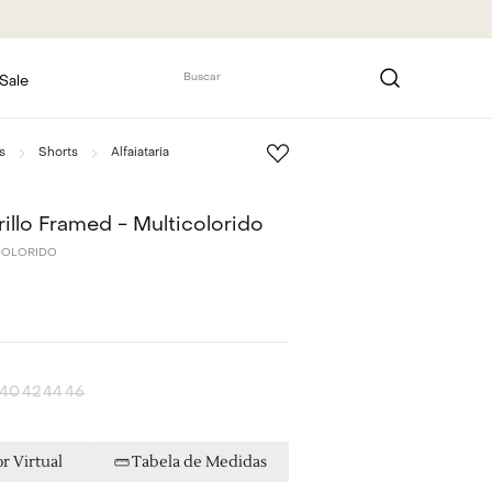
Buscar
Sale
s
Shorts
Alfaiataria
illo Framed - Multicolorido
COLORIDO
40
42
44
46
r Virtual
Tabela de Medidas