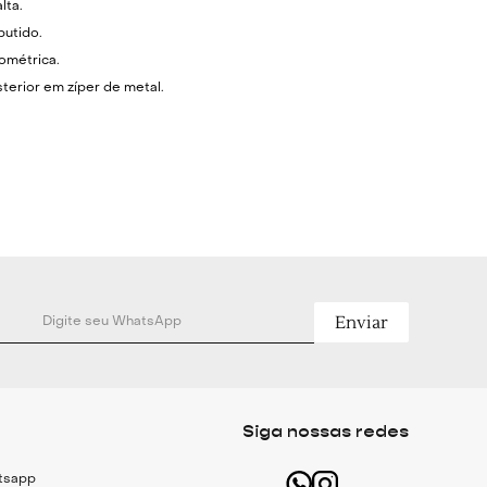
lta.
butido.
métrica.
erior em zíper de metal.
hirt branca e scarpin verde para look
, Bege, Amarelo, Vinho.
Poliéster e 50% Algodão.
tato.
Enviar
cm - Quadril: 96cm - Comprimento: 34cm.
cm - Quadril: 100cm - Comprimento: 36cm.
Siga nossas redes
cm - Quadril: 104cm - Comprimento: 38cm.
cm - Quadril: 108cm - Comprimento: 40cm.
atsapp