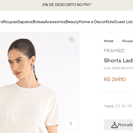
5% DE DESCONTO NO PIX*
rs
Roupas
Sapatos
Bolsas
Acessórios
Beauty
Home e Decor
Kids
Guest List
Roupa
FRAMED
Shorts Ladr
Cod:
47672-MULTI
R$
269
,
10
34
36
38
Provado