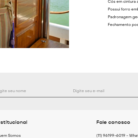
Cós em cintura a
Possui forro em
Padronagem geo
Fechamento post
Combine com t-s
casual chique.
Cor: Azul, Verde
Composição:
Principal: 50% 
Forro: 100% Ace
Medidas:
34- Cintura: 64
36- Cintura: 68
nstitucional
Fale conosco
38- Cintura: 72
40- Cintura: 76
uem Somos
(11) 96199-6019 - Wh