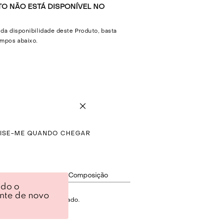
O NÃO ESTÁ DISPONÍVEL NO
 da disponibilidade deste Produto, basta
mpos abaixo.
VISE-ME QUANDO CHEGAR
ção
Composição
ndo o
ente de novo
ard com toque texturizado.
.