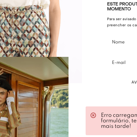
ESTE PRODUT
MOMENTO
Para ser avisado
preencher os ca
A
Descri
Erro carrega
formulário, t
Shorts em jacqu
mais tarde!
Modelagem slim