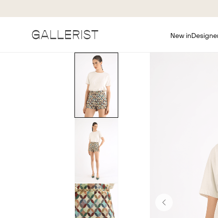
New in
Designe