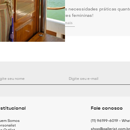
her peças que atendam tanto às necessidades práticas quanto 
onheça nossa coleção de lingeries femininas!
Ver mais
da lingerie
 no guarda-roupa das mulheres. Afinal, é uma alternativa práti
nos não apenas como parte da lingerie, mas também como peça 
discreta sob roupas mais soltas ou até mesmo como um destaq
omplicado, o top é a escolha perfeita. Além disso, a peça é 
ntidos!
só peça
nstitucional
Fale conosco
o, até na roupa íntima, a
hot pants
se destaca como uma das me
uem Somos
(11) 96199-6019 - Wh
rsonalist
upa
de qualquer mulher que queira unir o melhor dos dois mun
shop@gallerist.com.b