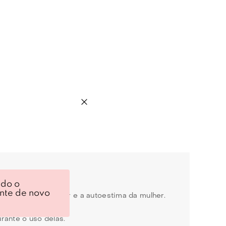
ndo o
ente de novo
s para o bem-estar e a autoestima da mulher.
rante o uso delas.