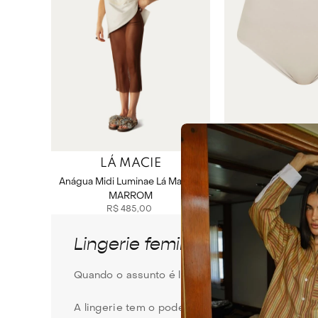
LÁ MACIE
FRAM
Anágua Midi Luminae Lá Macie -
Hot Pant Belin Fra
MARROM
R$
485
,
00
R$
267
,
0
Lingerie feminina: sutiã, hot 
Quando o assunto é lingerie feminina, não esta
A lingerie tem o poder de transformar, de dar a