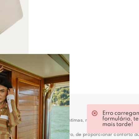
ED
med - Branco
0
pants e top feminino
Erro carrega
formulário, t
mos falando apenas de roupas íntimas, mas de peças essenciai
mais tarde!
quele toque de confiança e, claro, de proporcionar conforto du