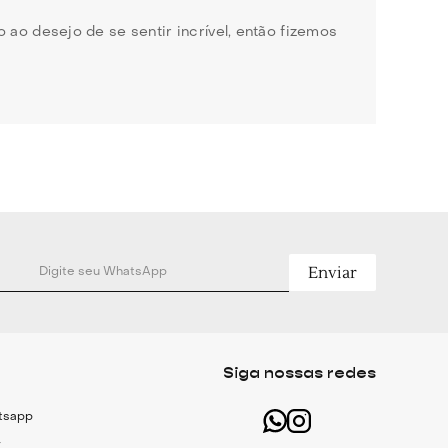
ao desejo de se sentir incrível, então fizemos
ca e estilosa ao sutiã tradicional,
visível, fazendo parte do look. A vantagem
ue, quando escolhida para ser vista.
Enviar
ideal para quem precisa de mais liberdade de
Siga nossas redes
lhores opções de lingerie feminina.
atsapp
dos: conforto e sensualidade. As hot pants são
r