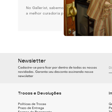
No Gallerist, sabemos como é importante escol
a melhor curadoria para atender seu pedido. C
Top feminino: peça essencial 
O
top feminino
tem ganhado cada vez mais espaço
combinando conforto e versatilidade.
Muitas mulheres estão optando por
tops
femini
dessa peça é que ela pode ser usada de forma 
Newsletter
Cadastre-se para ficar por dentro de todas as nossas
Para quem busca um visual mais moderno e desc
novidades. Garanta seu desconto assinando nossa
movimento. O conforto e a elegância estão gara
newsletter
Hot pants: conforto em uma 
Trocas e Devoluções
I
Quando o assunto é conforto sem perder o estil
Políticas de Trocas
Q
Prazo de Entrega
Pe
Essa peça é um verdadeiro aliado no
guarda-ro