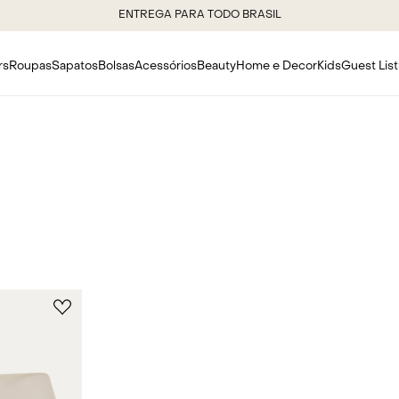
ENTREGA PARA TODO BRASIL
rs
Roupas
Sapatos
Bolsas
Acessórios
Beauty
Home e Decor
Kids
Guest List