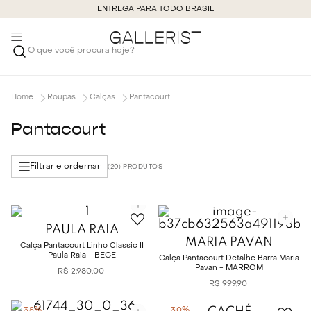
ENTREGA PARA TODO BRASIL
O que você procura hoje?
Roupas
Calças
Pantacourt
Pantacourt
Filtrar e ordernar
20
PAULA RAIA
MARIA PAVAN
Calça Pantacourt Linho Classic II
Paula Raia - BEGE
Calça Pantacourt Detalhe Barra Maria
Pavan - MARROM
R$
2
.
980
,
00
R$
999
,
90
-
35%
-
30%