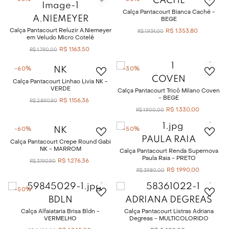
CACHÉ
Calça Pantacourt Bianca Caché -
A.NIEMEYER
BEGE
Calça Pantacourt Reluzir A.Niemeyer
R$
1
.
353
,
80
R$
1
.
934
,
00
em Veludo Micro Cotelê
R$
1
.
163
,
50
R$
1
.
790
,
00
NK
-
60%
-
30%
COVEN
Calça Pantacourt Linhao Livia NK -
VERDE
Calça Pantacourt Tricô Milano Coven
- BEGE
R$
1
.
156
,
36
R$
2
.
890
,
90
R$
1
.
330
,
00
R$
1
.
900
,
00
NK
-
60%
-
50%
PAULA RAIA
Calça Pantacourt Crepe Round Gabi
NK - MARROM
Calça Pantacourt Renda Supernova
Paula Raia - PRETO
R$
1
.
276
,
36
R$
3
.
190
,
90
R$
1
.
990
,
00
R$
3
.
980
,
00
-
50%
BDLN
ADRIANA DEGREAS
Calça Alfaiataria Brisa Bldn -
Calça Pantacourt Listras Adriana
VERMELHO
Degreas - MULTICOLORIDO