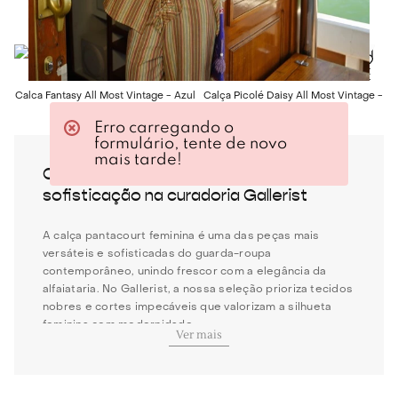
White
R$
503
,
60
R$
1
.
259
,
00
R$
198
,
00
R$
988
,
00
-
70%
-
80%
ALL MOST VINTAGE
ALL MOST VINTAGE
Calca Fantasy All Most Vintage - Azul
Calça Picolé Daisy All Most Vintage -
Off White
R$
413
,
40
R$
1
.
378
,
00
Erro carregando o
R$
277
,
60
R$
1
.
388
,
00
formulário, tente de novo
mais tarde!
Calça Pantacourt: movimento com
sofisticação na curadoria Gallerist
A calça pantacourt feminina é uma das peças mais
versáteis e sofisticadas do guarda-roupa
contemporâneo, unindo frescor com a elegância da
alfaiataria. No Gallerist, a nossa seleção prioriza tecidos
nobres e cortes impecáveis que valorizam a silhueta
feminina com modernidade.
Ver mais
Essa modelagem transcende tendências passageiras,
oferecendo liberdade de movimento para mulheres que