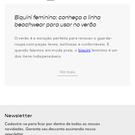
Biquini feminino: conheça a linha
beachwear para usar no verão
O verão é a estação perfeita para renovar o guarda-
roupa com peças leves, estilosas e confortáveis. E
quando falamos em moda praia, o
biquini
feminino é um
dos itens indispensáveis.
Seja para relaxar na areia, dar um mergulho ou curtir um
Ver mais
beach club, escolher o modelo certo faz toda a
diferença.
No Gallerist, você encontra uma curadoria exclusiva de
biquinis femininos que combinam design sofisticado,
qualidade impecável e as principais tendências da
temporada.
Newsletter
Cadastre-se para ficar por dentro de todas as nossas
Com opções que valorizam diferentes silhuetas, a
novidades. Garanta seu desconto assinando nossa
seleção beachwear da marca é feita para quem busca
newsletter