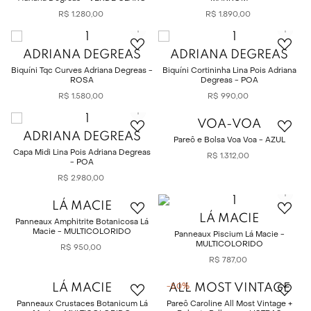
R$
1
.
280
,
00
R$
1
.
890
,
00
ADRIANA DEGREAS
ADRIANA DEGREAS
Biquíni Tqc Curves Adriana Degreas -
Biquíni Cortininha Lina Pois Adriana
ROSA
Degreas - POA
R$
1
.
580
,
00
R$
990
,
00
VOA-VOA
ADRIANA DEGREAS
Pareô e Bolsa Voa Voa - AZUL
Capa Midi Lina Pois Adriana Degreas
R$
1
.
312
,
00
- POA
R$
2
.
980
,
00
LÁ MACIE
LÁ MACIE
Panneaux Amphitrite Botanicosa Lá
Macie - MULTICOLORIDO
Panneaux Piscium Lá Macie -
MULTICOLORIDO
R$
950
,
00
R$
787
,
00
LÁ MACIE
ALL MOST VINTAGE
-
50%
Panneaux Crustaces Botanicum Lá
Pareô Caroline All Most Vintage +