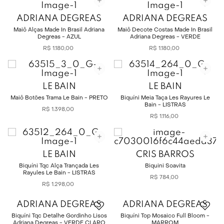
ADRIANA DEGREAS
ADRIANA DEGREAS
Maiô Alças Made In Brasil Adriana
Maiô Decote Costas Made In Brasil
Degreas - AZUL
Adriana Degreas - VERDE
R$
1
.
180
,
00
R$
1
.
180
,
00
LE BAIN
LE BAIN
Maiô Botões Trama Le Bain - PRETO
Biquíni Meia Taça Les Rayures Le
Bain - LISTRAS
R$
1
.
398
,
00
R$
1
.
116
,
00
LE BAIN
CRIS BARROS
Biquíni Tqc Alça Trançada Les
Biquini Soavita
Rayules Le Bain - LISTRAS
R$
784
,
00
R$
1
.
298
,
00
ADRIANA DEGREAS
ADRIANA DEGREAS
Biquíni Tqc Detalhe Gordinho Lisos
Biquíni Top Mosaico Full Bloom -
Adriana Degreas - VERDE CLARO
MARROM