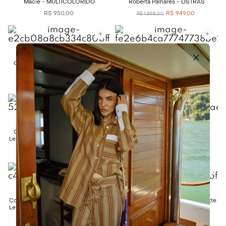
Macie - MULTICOLORIDO
Roberta Palhares - LISTRAS
R$
950
,
00
R$
949
,
00
R$
1
.
898
,
00
LO DE LUI
LO DE LUI
Conjunto Flora Lo de Lui - PRETO
Conjunto Tropic Lo de Lui -
MULTICOLORIDO
R$
680
,
00
R$
680
,
00
LETTĒ BEACHWEAR
LETTĒ BEACHWEAR
Conjunto Regata Tule Ondas Azul
Conjunto Regata Tule Ondas
Lette Beachwear - MULTICOLORIDO
Vermelho Lette Beachwear -
MULTICOLORIDO
R$
1
.
099
,
00
R$
1
.
099
,
00
LETTĒ BEACHWEAR
LETTĒ BEACHWEAR
Conjunto Regata Tule Ondas Marrom
Vestido Vazado Lateral Marrom Lette
Lette Beachwear - MULTICOLORIDO
Beachwear - MARROM
R$
1
.
099
,
00
R$
899
,
00