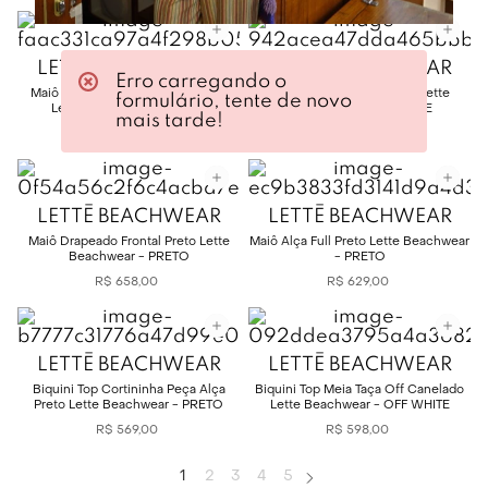
LETTĒ BEACHWEAR
LETTĒ BEACHWEAR
Erro carregando o
Maiô Lateral Bojo Drapeado Preto
Saia Drapeada Off White Lette
formulário, tente de novo
Lette Beachwear - PRETO
Beachwear - OFF WHITE
mais tarde!
R$
698
,
00
R$
629
,
00
LETTĒ BEACHWEAR
LETTĒ BEACHWEAR
Maiô Drapeado Frontal Preto Lette
Maiô Alça Full Preto Lette Beachwear
Beachwear - PRETO
- PRETO
R$
658
,
00
R$
629
,
00
LETTĒ BEACHWEAR
LETTĒ BEACHWEAR
Biquini Top Cortininha Peça Alça
Biquini Top Meia Taça Off Canelado
Preto Lette Beachwear - PRETO
Lette Beachwear - OFF WHITE
R$
569
,
00
R$
598
,
00
1
2
3
4
5