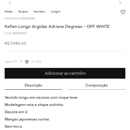
Roupas
Vestidos
Longos
ADRIANA DEGREAS
Kaftan Longo Argolas Adriana Degreas - OFF WHITE
Cod:
58962007
R$
2
.
980
,
00
PP
P
M
G
GG
Adicionar ao carrinho
Descrição
Composição
Vestido longo em viscose com toque leve.
Modelagem reta e shape soltinho.
Decote em V.
Mangas japonesas curtas.
Sem forro.