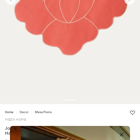
Decor
Mesa Posta
MEZA HOME
Jogo Americano Impermeável Formato Flor Coral Meza
Home - ROSE