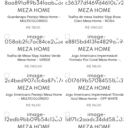
MEZA HOME
MEZA HOME
Guardanapo Festejo Meza Home -
Toalha de mesa Xadrez 10pp Rosa
MULTICOLORIDO
Claro Meza Home - ROSA
R$
78
,
00
R$
1
.
140
,
00
MEZA HOME
MEZA HOME
Toalha de Mesa 10pp Xadrez Verde
Jogo Americano Impermeável
Meza Home - VERDE
Formato Flor Coral Meza Home -
ROSE
R$
1
.
140
,
00
R$
98
,
00
MEZA HOME
MEZA HOME
Jogo Americano Festejo Meza Home
Jogo Americano Impermeável Trionda
- MULTICOLORIDO
Azul Meza Home - OFF WHITE
R$
96
,
00
R$
96
,
00
MEZA HOME
MEZA HOME