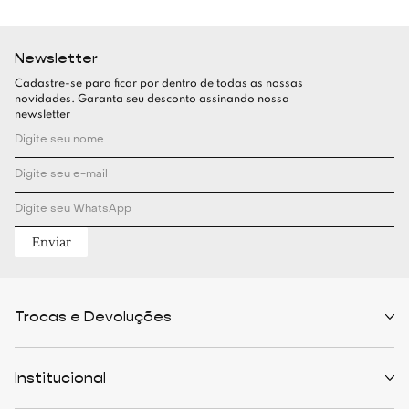
Newsletter
Cadastre-se para ficar por dentro de todas as nossas
novidades. Garanta seu desconto assinando nossa
newsletter
Enviar
Trocas e Devoluções
Políticas de Trocas
Prazo de Entrega
Institucional
Formas de Pagamento
Serviços de Entrega