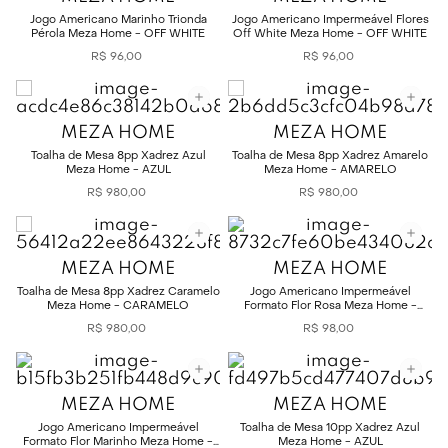
Jogo Americano Marinho Trionda
Jogo Americano Impermeável Flores
Pérola Meza Home - OFF WHITE
Off White Meza Home - OFF WHITE
R$
96
,
00
R$
96
,
00
MEZA HOME
MEZA HOME
Toalha de Mesa 8pp Xadrez Azul
Toalha de Mesa 8pp Xadrez Amarelo
Meza Home - AZUL
Meza Home - AMARELO
R$
980
,
00
R$
980
,
00
MEZA HOME
MEZA HOME
Toalha de Mesa 8pp Xadrez Caramelo
Jogo Americano Impermeável
Meza Home - CARAMELO
Formato Flor Rosa Meza Home -
ROSA
R$
980
,
00
R$
98
,
00
MEZA HOME
MEZA HOME
Jogo Americano Impermeável
Toalha de Mesa 10pp Xadrez Azul
Formato Flor Marinho Meza Home -
Meza Home - AZUL