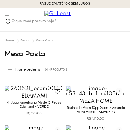
PAGUE EM ATÉ 10X SEM JUROS
O que você procura hoje?
Decor
Mesa Posta
Mesa Posta
Filtrar e ordernar
41
EDAMAMI
MEZA HOME
Kit Jogo Americano Mavie (2 Peças)
Edamami - VERDE
Toalha de Mesa 10pp Xadrez Amarelo
Meza Home - AMARELO
R$
198
,
00
R$
1
.
140
,
00