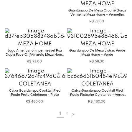
MEZA HOME
Guardanapo De Mesa Crochê Borda
Vermelha Meza Home - Vermelho
R$
72
,
00
MEZA HOME
MEZA HOME
Jogo Americano Impermeável Poá
Guardanapo De Mesa Listras Verde
Dupla Face Off/Amarelo Meza Home
Meza Home - Verde
- Amarelo
R$
92
,
00
R$
58
,
00
COLETANEA
COLETANEA
Caixa Guardanapo Cocktail Pied
Caixa Guardanapo Cocktail Pied
Poule Preto Coletanea - Preto
Poule Pistache Coletanea - Verde
Claro
R$
480
,
00
R$
480
,
00
1
2