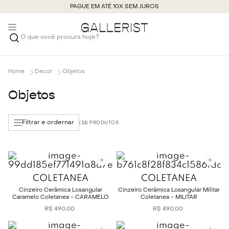
PAGUE EM ATÉ 10X SEM JUROS
O que você procura hoje?
Decor
Objetos
Objetos
Filtrar e ordernar
34
COLETANEA
COLETANEA
Cinzeiro Cerâmica Losangular
Cinzeiro Cerâmica Losangular Militar
Caramelo Coletanea - CARAMELO
Coletanea - MILITAR
R$
490
,
00
R$
490
,
00