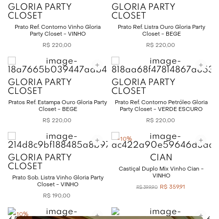
GLORIA PARTY
GLORIA PARTY
CLOSET
CLOSET
Prato Ref. Contorno Vinho Gloria
Prato Ref. Listra Ouro Gloria Party
Party Closet - VINHO
Closet - BEGE
R$
220
,
00
R$
220
,
00
GLORIA PARTY
GLORIA PARTY
CLOSET
CLOSET
Pratos Ref. Estampa Ouro Gloria Party
Prato Ref. Contorno Petróleo Gloria
Closet - BEGE
Party Closet - VERDE ESCURO
R$
220
,
00
R$
220
,
00
-
10%
GLORIA PARTY
CIAN
CLOSET
Castiçal Duplo Mix Vinho Cian -
VINHO
Prato Sob. Listra Vinho Gloria Party
Closet - VINHO
R$
359
,
91
R$
399
,
90
R$
190
,
00
-
10%