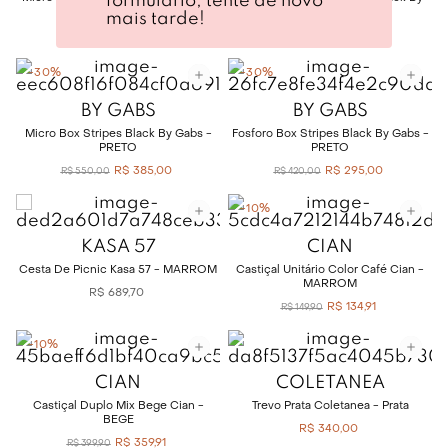
formulário, tente de novo
MARROM
Gabs - PRETO
mais tarde!
R$
385
,
00
R$
545
,
00
R$
550
,
00
R$
780
,
00
-
30%
-
30%
BY GABS
BY GABS
Micro Box Stripes Black By Gabs -
Fosforo Box Stripes Black By Gabs -
PRETO
PRETO
R$
385
,
00
R$
295
,
00
R$
550
,
00
R$
420
,
00
-
10%
KASA 57
CIAN
Cesta De Picnic Kasa 57 - MARROM
Castiçal Unitário Color Café Cian -
MARROM
R$
689
,
70
R$
134
,
91
R$
149
,
90
-
10%
CIAN
COLETANEA
Castiçal Duplo Mix Bege Cian -
Trevo Prata Coletanea - Prata
BEGE
R$
340
,
00
R$
359
,
91
R$
399
,
90