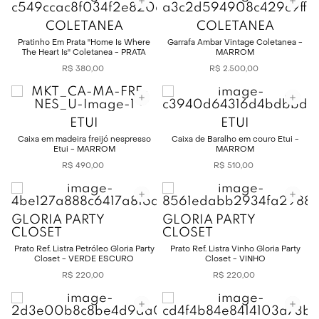
COLETANEA
COLETANEA
Pratinho Em Prata ''Home Is Where
Garrafa Âmbar Vintage Coletanea -
The Heart Is'' Coletanea - PRATA
MARROM
R$
380
,
00
R$
2
.
500
,
00
ETUI
ETUI
Caixa em madeira freijó nespresso
Caixa de Baralho em couro Etui -
Etui - MARROM
MARROM
R$
490
,
00
R$
510
,
00
GLORIA PARTY
GLORIA PARTY
CLOSET
CLOSET
Prato Ref. Listra Petróleo Gloria Party
Prato Ref. Listra Vinho Gloria Party
Closet - VERDE ESCURO
Closet - VINHO
R$
220
,
00
R$
220
,
00