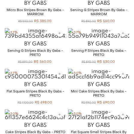
BY GABS
BY GABS
Micro Box Stripes Brown By Gabs -
Serving G Stripes Brown By Gabs -
MARROM
MARROM
R$
385
,
00
R$
560
,
00
R$
550
,
00
R$
890
,
00
-
37%
-
37%
BY GABS
BY GABS
Serving G Stripes Black By Gabs -
Serving P Stripes Black By Gabs -
PRETO
PRETO
R$
560
,
00
R$
530
,
00
R$
890
,
00
R$
840
,
00
-
37%
-
30%
BY GABS
BY GABS
Flat Square Stripes Black By Gabs -
Mini Cake Stripes Black By Gabs -
PRETO
PRETO
R$
698
,
00
R$
690
,
00
R$
1
.
100
,
00
R$
990
,
00
-
30%
-
30%
BY GABS
BY GABS
Cake Stripes Black By Gabs - PRETO
Flat Square Small Stripes Black By