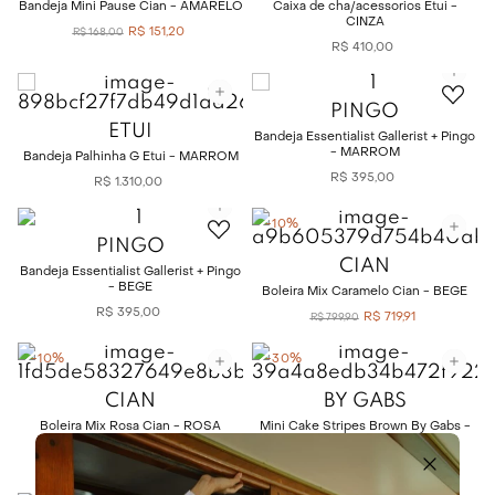
Bandeja Mini Pause Cian - AMARELO
Caixa de cha/acessorios Etui -
CINZA
R$
151
,
20
R$
168
,
00
R$
410
,
00
PINGO
ETUI
Bandeja Essentialist Gallerist + Pingo
- MARROM
Bandeja Palhinha G Etui - MARROM
R$
395
,
00
R$
1
.
310
,
00
-
10%
PINGO
CIAN
Bandeja Essentialist Gallerist + Pingo
- BEGE
Boleira Mix Caramelo Cian - BEGE
R$
395
,
00
R$
719
,
91
R$
799
,
90
-
10%
-
30%
CIAN
BY GABS
Boleira Mix Rosa Cian - ROSA
Mini Cake Stripes Brown By Gabs -
MARROM
R$
719
,
91
R$
799
,
90
R$
690
,
00
R$
990
,
00