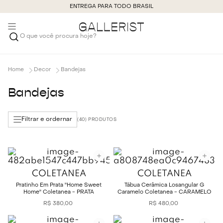
ENTREGA PARA TODO BRASIL
O que você procura hoje?
Decor
Bandejas
Bandejas
Filtrar e ordernar
40
COLETANEA
COLETANEA
Pratinho Em Prata ''Home Sweet
Tábua Cerâmica Losangular G
Home'' Coletanea - PRATA
Caramelo Coletanea - CARAMELO
R$
380
,
00
R$
480
,
00