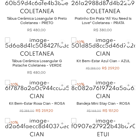
COLETANEA
COLETANEA
Tábua Cerâmica Losangular G Preto
Pratinho Em Prata ''All You Need Is
Coletanea - PRETO
Love'' Coletanea - PRATA
R$
480
,
00
R$
380
,
00
-
10%
COLETANEA
CIAN
Tábua Cerâmica Losangular G
Kit Bem-Estar Azul Cian - AZUL
Pistache Coletanea - VERDE
R$
259
,
20
R$
288
,
00
R$
480
,
00
-
10%
-
10%
CIAN
CIAN
Kit Bem-Estar Rosa Cian - ROSA
Bandeja Mini Stay Cian - ROSA
R$
259
,
20
R$
151
,
20
R$
288
,
00
R$
168
,
00
-
10%
CIAN
ETUI