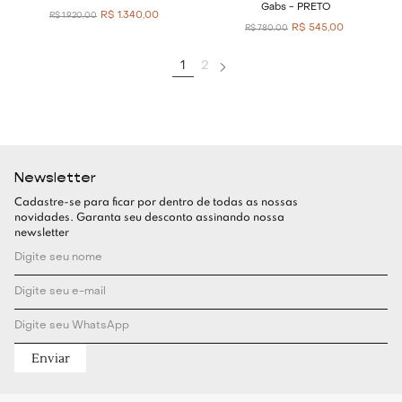
Gabs - PRETO
R$
1
.
340
,
00
R$
1
.
920
,
00
R$
545
,
00
R$
780
,
00
1
2
Newsletter
Cadastre-se para ficar por dentro de todas as nossas
novidades. Garanta seu desconto assinando nossa
newsletter
Enviar