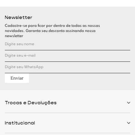
Newsletter
Cadastre-se para ficar por dentro de todas as nossas
novidades. Garanta seu desconto assinando nossa
newsletter
Enviar
Trocas e Devoluções
Políticas de Trocas
Prazo de Entrega
Institucional
Formas de Pagamento
Serviços de Entrega
Central de Atendimento