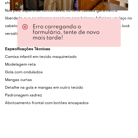
shorts ou saias em tecidos leves, ideais para os dias mais quentes.
Nos pés, sapatilhas confortáveis ou tênis casuais garantem a
liberdade que as crianças precisam para brincar. Adicione um laço no
Erro carregando o
cabelo ou uma tiara para um toque final encantador, criando um look
formulário, tente de novo
versátil para passeios ou momentos especiais.
mais tarde!
Especificações Técnicas
Camisa infantil em tecido maquinetado
Modelagem reta
Gola com ondulados
Mangas curtas
Detalhe na gola e mangas em outro tecido
Padronagem xadrez
Abotoamento frontal com botões encapados