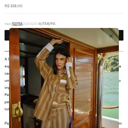
R$
328
,
00
10/11A
2/3A
4/5A
6/7A
8/9A
Adicionar ao carrinho
Descrição
Composição
A Camisa Serenita Edamami é a escolha ideal para as pequenas
exploradoras, combinando leveza e um toque suave que acompanha
cada movimento. Confeccionada em um tecido maquinetado com
uma mistura de poliéster e viscose, esta peça oferece um caimento
impecável e conforto duradouro para todas as aventuras do dia.
Perfeita para criar looks charmosos e cheios de liberdade,
permitindo que as crianças brinquem e descubram o mundo com
total bem-estar.
Para um visual completo e cheio de estilo, combine esta camisa com