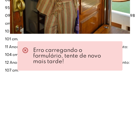
08 Anos - Busto: 36 cm Corpo: 31 cm Quadril: 26 cm Comprimento:
95 cm.
09 Anos - Busto: 37 cm Corpo: 32 cm Quadril: 27 cm Comprimento: 98
cm.
10 Anos - Busto: 38 cm Corpo: 33 cm Quadril: 28 cm Comprimento:
101 cm.
11 Anos - Busto: 39 cm Corpo: 34 cm Quadril: 29 cm Comprimento:
Erro carregando o
formulário, tente de novo
104 cm.
mais tarde!
12 Anos - Busto: 40 cm Corpo: 35 cm Quadril: 30 cm Comprimento:
107 cm.