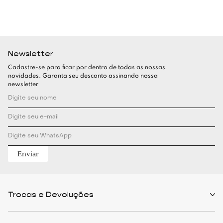
Newsletter
Cadastre-se para ficar por dentro de todas as nossas
novidades. Garanta seu desconto assinando nossa
newsletter
Enviar
Trocas e Devoluções
Políticas de Trocas