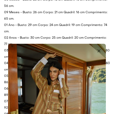
56 cm.
09 Meses - Busto: 26 cm Corpo: 21 cm Quadril: 16 cm Comprimento:
65 cm.
01 Ano - Busto: 29 cm Corpo: 24 cm Quadril: 19 cm Comprimento: 74
cm.
02 Anos - Busto: 30 cm Corpo: 25 cm Quadril: 20 cm Comprimento:
77 cm.
03 Anos - Busto: 31 cm Corpo: 26 cm Quadril: 21 cm Comprimento: 80
cm.
04 Anos - Busto: 32 cm Corpo: 27 cm Quadril: 22 cm Comprimento: 83
cm.
05 Anos - Busto: 33 cm Corpo: 28 cm Quadril: 23 cm Comprimento:
86 cm.
06 Anos - Busto: 34 cm Corpo: 29 cm Quadril: 24 cm Comprimento:
89 cm.
07 Anos - Busto: 35 cm Corpo: 30 cm Quadril: 25 cm Comprimento:
92 cm.