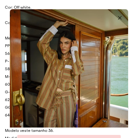
Cor: Off white.
Composição: 100% Algodão.
Medidas:
PP- Ombro: 38cm - Busto: 86cm - Cintura: 86cm - Comprimento:
56cm.
P- Ombro: 40cm - Busto: 90cm - Cintura: 90cm - Comprimento:
58cm.
M- Ombro: 42cm - Busto: 94cm - Cintura: 94cm - Comprimento:
60cm.
G- Ombro: 44cm - Busto: 98cm - Cintura: 98cm - Comprimento:
62cm.
GG- Ombro: 46cm - Busto: 102cm - Cintura: 102cm - Comprimento:
64cm.
Modelo veste tamanho 36.