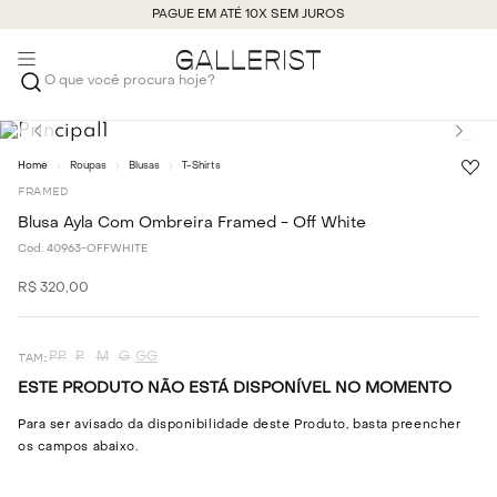
PAGUE EM ATÉ 10X SEM JUROS
O que você procura hoje?
Roupas
Blusas
T-Shirts
FRAMED
Blusa Ayla Com Ombreira Framed - Off White
Cod:
40963-OFFWHITE
R$
320
,
00
PP
P
M
G
GG
ESTE PRODUTO NÃO ESTÁ DISPONÍVEL NO MOMENTO
Para ser avisado da disponibilidade deste Produto, basta preencher
os campos abaixo.