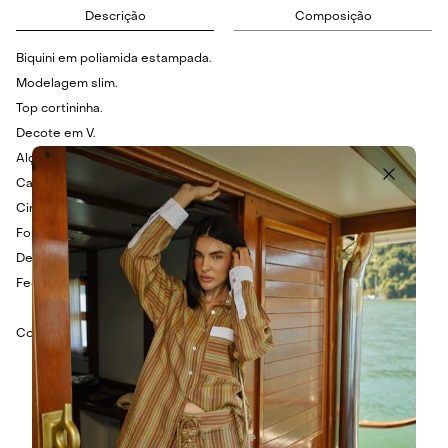
Descrição
Composição
Biquini em poliamida estampada.
Modelagem slim.
Top cortininha.
Decote em V.
Alças finas.
Calcinha tanga.
Cintura média.
Forro embutido.
Detalhe em ponteiras metálicas.
Fechamento em amarração.
Composição: 85% Poliamida e 15% Elastano.