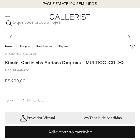
PAGUE EM ATÉ 10X SEM JUROS
O que você procura hoje?
Roupas
Beachwear
Biquínis
ADRIANA DEGREAS
Biquini Cortininha Adriana Degreas - MULTICOLORIDO
Cod:
60335022
R$
990
,
00
PP
P
M
G
GG
Provador Virtual
Tabela de Medidas
Adicionar ao carrinho