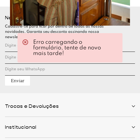
Newsletter
Cadastre-se para ficar por dentro de todas as nossas
novidades. Garanta seu desconto assinando nossa
newsletter
Erro carregando o
formulário, tente de novo
mais tarde!
Enviar
Trocas e Devoluções
Políticas de Trocas
Prazo de Entrega
Institucional
Formas de Pagamento
Serviços de Entrega
Central de Atendimento