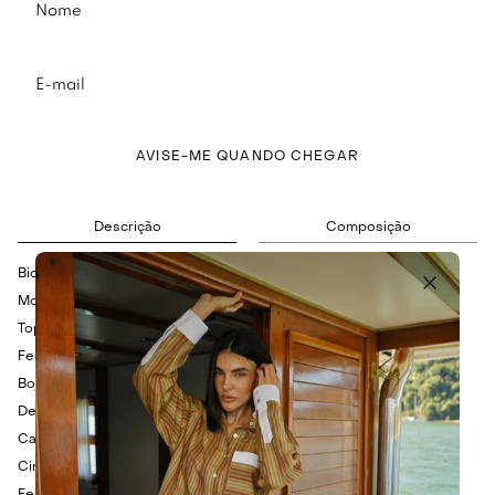
AVISE-ME QUANDO CHEGAR
Descrição
Composição
Biquíni em poliamida com toque macio.
Modelagem slim.
Top frente única.
Fechamento por amarração.
Bojo removível.
Detalhe de aviamento central em formato de concha.
Calcinha tradicional.
Cintura baixa.