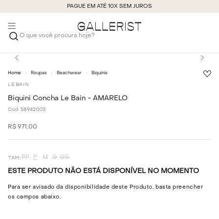
PAGUE EM ATÉ 10X SEM JUROS
O que você procura hoje?
Roupas
Beachwear
Biquínis
LE BAIN
Biquini Concha Le Bain - AMARELO
Cod:
58942003
R$
971
,
00
PP
P
M
G
GG
ESTE PRODUTO NÃO ESTÁ DISPONÍVEL NO MOMENTO
Para ser avisado da disponibilidade deste Produto, basta preencher
os campos abaixo.