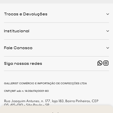
Trocas e Devoluções
Políticas de Trocas
Prazo de Entrega
Institucional
Formas de Pagamento
Serviços de Entrega
Central de Atendimento
Quem Somos
Meus Pedidos
Personalist
Fale Conosco
Cashback
The Outlist
Política de Privacidade
Termos e Condições
(11) 94466-1500 - Whatsapp
Nossas Lojas
Siga nossas redes
shop@gallerist.com.br
Trabalhe Conosco
Mapa do Site
De Segunda à Sexta
Das 9h às 18h
GALLERIST COMÉRCIO E IMPORTAÇÃO DE CONFECÇÕES LTDA
CNPJ/MF sob n. 14.056.174/0001-80
Rua Joaquim Antunes, n. 177, loja 183, Bairro Pinheiros, CEP
05.415-010 - São Paulo - SP