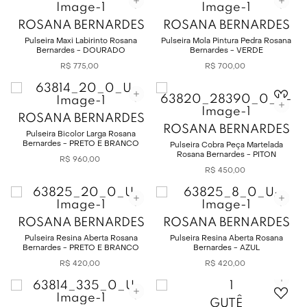
ROSANA BERNARDES
ROSANA BERNARDES
Pulseira Maxi Labirinto Rosana
Pulseira Mola Pintura Pedra Rosana
Bernardes - DOURADO
Bernardes - VERDE
R$
775
,
00
R$
700
,
00
ROSANA BERNARDES
ROSANA BERNARDES
Pulseira Bicolor Larga Rosana
Bernardes - PRETO E BRANCO
Pulseira Cobra Peça Martelada
Rosana Bernardes - PITON
R$
960
,
00
R$
450
,
00
ROSANA BERNARDES
ROSANA BERNARDES
Pulseira Resina Aberta Rosana
Pulseira Resina Aberta Rosana
Bernardes - PRETO E BRANCO
Bernardes - AZUL
R$
420
,
00
R$
420
,
00
GUTÊ