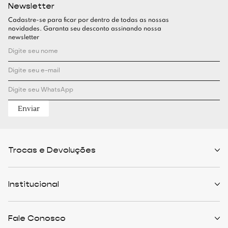
Newsletter
Cadastre-se para ficar por dentro de todas as nossas
novidades. Garanta seu desconto assinando nossa
newsletter
Enviar
Trocas e Devoluções
Políticas de Trocas
Prazo de Entrega
Institucional
Formas de Pagamento
Serviços de Entrega
Central de Atendimento
Quem Somos
Meus Pedidos
Personalist
Fale Conosco
Cashback
The Outlist