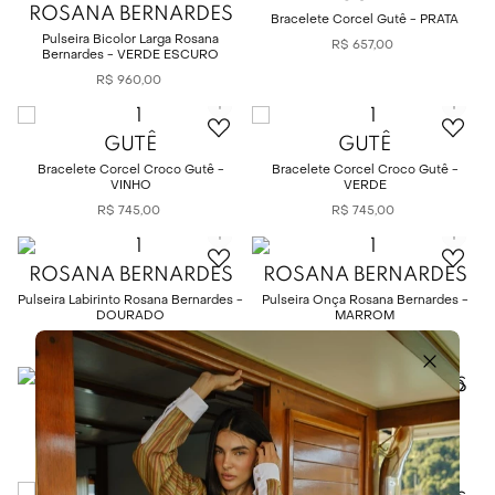
ROSANA BERNARDES
Bracelete Corcel Gutê - PRATA
Pulseira Bicolor Larga Rosana
R$
657
,
00
Bernardes - VERDE ESCURO
R$
960
,
00
GUTÊ
GUTÊ
Bracelete Corcel Croco Gutê -
Bracelete Corcel Croco Gutê -
VINHO
VERDE
R$
745
,
00
R$
745
,
00
ROSANA BERNARDES
ROSANA BERNARDES
Pulseira Labirinto Rosana Bernardes -
Pulseira Onça Rosana Bernardes -
DOURADO
MARROM
R$
550
,
00
R$
450
,
00
ROSANA BERNARDES
ERRE
Pulseira Larga Inverno Rosana
Bernardes - VERDE
Bracelete Marcy - PRATA
R$
525
,
00
R$
1
.
118
,
00