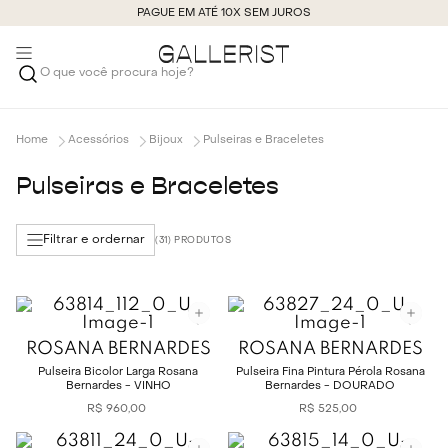
PAGUE EM ATÉ 10X SEM JUROS
O que você procura hoje?
Acessórios
Bijoux
Pulseiras e Braceletes
Pulseiras e Braceletes
Filtrar e ordernar
31
ROSANA BERNARDES
ROSANA BERNARDES
Pulseira Bicolor Larga Rosana
Pulseira Fina Pintura Pérola Rosana
Bernardes - VINHO
Bernardes - DOURADO
R$
960
,
00
R$
525
,
00