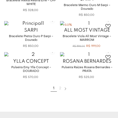
Bracelete Alexia Resina Erre - OFF
WHITE
Bracelete Marmo Ouro M Sarpi -
Dourado
R$
328
,
00
R$
850
,
00
-
50%
SARPI
ALL MOST VINTAGE
Bracelete Pietra Ouro P Sarpi -
Bracelete Viola All Most Vintage -
Dourado
MARROM
R$
850
,
00
R$
199
,
00
R$
398
,
00
YLLA CONCEPT
ROSANA BERNARDES
Pulseira Emy Ylla Concept -
Pulseira Raízes Rosana Bernardes -
DOURADO
PRATA
R$
570
,
00
R$
525
,
00
1
2